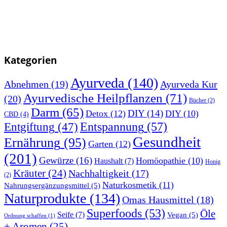
Kategorien
Ayurveda
(140)
Abnehmen
(19)
Ayurveda Kur
Ayurvedische Heilpflanzen
(71)
(20)
Bücher
(2)
Darm
(65)
DIY
(14)
Detox
(12)
DIY
(10)
CBD
(4)
Entspannung
(57)
Entgiftung
(47)
Gesundheit
Ernährung
(95)
Garten
(12)
(201)
Gewürze
(16)
Homöopathie
(10)
Haushalt
(7)
Honig
Kräuter
(24)
Nachhaltigkeit
(17)
(2)
Naturkosmetik
(11)
Nahrungsergänzungsmittel
(5)
Naturprodukte
(134)
Omas Hausmittel
(18)
Superfoods
(53)
Öle
Seife
(7)
Vegan
(5)
Ordnung schaffen
(1)
+ Aromen
(25)