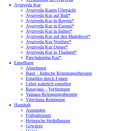
Ayurveda Kur
Ayurveda Kuren Übersicht
Ayurveda Kur auf Bali*
Ayurveda Kur in Bayern*
Ayurveda Kur in Europa*
Ayurveda Kur in Indien*
Ayurveda Kur auf den Malediven*
Ayurveda Kur Nordsee*
Ayurveda Kur Ostsee*
Ayurveda Kur in Thailand*
Panchakarma Kur*
Entgiftung
Abnehmen
Basti – Indische Reinigungstherapie
Entgiften durch Fasten
Leber natürlich entgiften
Rasayana – Verjüngung
Vamana Reinigungstherapie
Virechana Reinigung
Haushalt
Ausmisten
Frühjahrsputz
Heimische Heilpflanzen
Gewürze