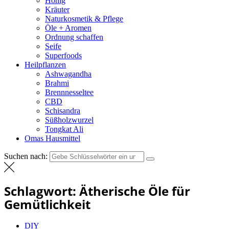
Honig
Kräuter
Naturkosmetik & Pflege
Öle + Aromen
Ordnung schaffen
Seife
Superfoods
Heilpflanzen
Ashwagandha
Brahmi
Brennnesseltee
CBD
Schisandra
Süßholzwurzel
Tongkat Ali
Omas Hausmittel
Suchen nach:
Schlagwort:
Ätherische Öle für
Gemütlichkeit
DIY