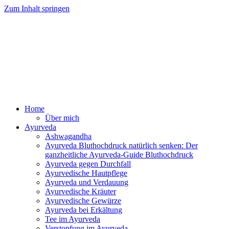
Zum Inhalt springen
Ayurveda Online Magazin
Home
Über mich
Ayurveda
Ashwagandha
Ayurveda Bluthochdruck natürlich senken: Der
ganzheitliche Ayurveda-Guide Bluthochdruck
Ayurveda gegen Durchfall
Ayurvedische Hautpflege
Ayurveda und Verdauung
Ayurvedische Kräuter
Ayurvedische Gewürze
Ayurveda bei Erkältung
Tee im Ayurveda
Verstopfung im Ayurveda