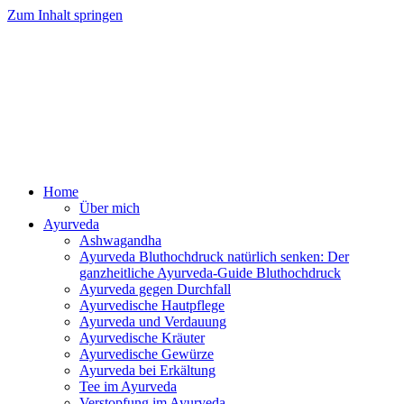
Zum Inhalt springen
Ayurveda Online Magazin
Home
Über mich
Ayurveda
Ashwagandha
Ayurveda Bluthochdruck natürlich senken: Der
ganzheitliche Ayurveda-Guide Bluthochdruck
Ayurveda gegen Durchfall
Ayurvedische Hautpflege
Ayurveda und Verdauung
Ayurvedische Kräuter
Ayurvedische Gewürze
Ayurveda bei Erkältung
Tee im Ayurveda
Verstopfung im Ayurveda