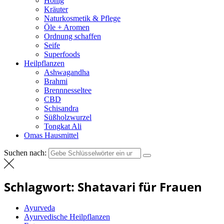
Honig
Kräuter
Naturkosmetik & Pflege
Öle + Aromen
Ordnung schaffen
Seife
Superfoods
Heilpflanzen
Ashwagandha
Brahmi
Brennnesseltee
CBD
Schisandra
Süßholzwurzel
Tongkat Ali
Omas Hausmittel
Suchen nach:
Schlagwort:
Shatavari für Frauen
Ayurveda
Ayurvedische Heilpflanzen