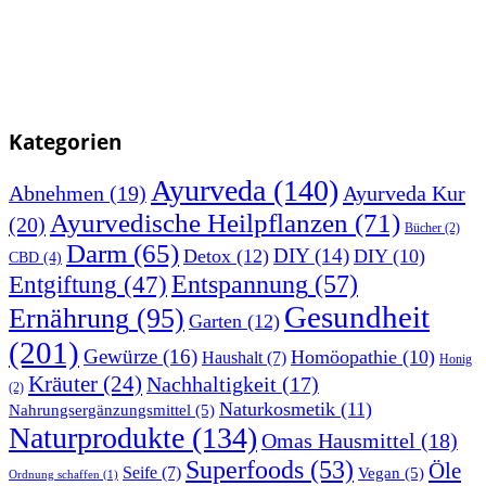
Kategorien
Ayurveda
(140)
Abnehmen
(19)
Ayurveda Kur
Ayurvedische Heilpflanzen
(71)
(20)
Bücher
(2)
Darm
(65)
DIY
(14)
Detox
(12)
DIY
(10)
CBD
(4)
Entspannung
(57)
Entgiftung
(47)
Gesundheit
Ernährung
(95)
Garten
(12)
(201)
Gewürze
(16)
Homöopathie
(10)
Haushalt
(7)
Honig
Kräuter
(24)
Nachhaltigkeit
(17)
(2)
Naturkosmetik
(11)
Nahrungsergänzungsmittel
(5)
Naturprodukte
(134)
Omas Hausmittel
(18)
Superfoods
(53)
Öle
Seife
(7)
Vegan
(5)
Ordnung schaffen
(1)