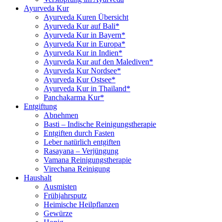
Ayurveda Kur
Ayurveda Kuren Übersicht
Ayurveda Kur auf Bali*
Ayurveda Kur in Bayern*
Ayurveda Kur in Europa*
Ayurveda Kur in Indien*
Ayurveda Kur auf den Malediven*
Ayurveda Kur Nordsee*
Ayurveda Kur Ostsee*
Ayurveda Kur in Thailand*
Panchakarma Kur*
Entgiftung
Abnehmen
Basti – Indische Reinigungstherapie
Entgiften durch Fasten
Leber natürlich entgiften
Rasayana – Verjüngung
Vamana Reinigungstherapie
Virechana Reinigung
Haushalt
Ausmisten
Frühjahrsputz
Heimische Heilpflanzen
Gewürze