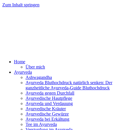
Zum Inhalt springen
Ayurveda Online Magazin
Home
Über mich
Ayurveda
Ashwagandha
Ayurveda Bluthochdruck natürlich senken: Der
ganzheitliche Ayurveda-Guide Bluthochdruck
Ayurveda gegen Durchfall
Ayurvedische Hautpflege
Ayurveda und Verdauung
Ayurvedische Kräuter
Ayurvedische Gewürze
Ayurveda bei Erkältung
Tee im Ayurveda
Verstopfung im Ayurveda