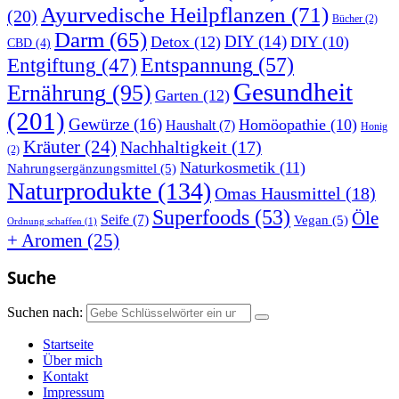
Ayurvedische Heilpflanzen
(71)
(20)
Bücher
(2)
Darm
(65)
DIY
(14)
Detox
(12)
DIY
(10)
CBD
(4)
Entspannung
(57)
Entgiftung
(47)
Gesundheit
Ernährung
(95)
Garten
(12)
(201)
Gewürze
(16)
Homöopathie
(10)
Haushalt
(7)
Honig
Kräuter
(24)
Nachhaltigkeit
(17)
(2)
Naturkosmetik
(11)
Nahrungsergänzungsmittel
(5)
Naturprodukte
(134)
Omas Hausmittel
(18)
Superfoods
(53)
Öle
Seife
(7)
Vegan
(5)
Ordnung schaffen
(1)
+ Aromen
(25)
Suche
Suchen nach:
Startseite
Über mich
Kontakt
Impressum