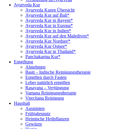
Ayurveda Kur
Ayurveda Kuren Übersicht
Ayurveda Kur auf Bali*
Ayurveda Kur in Bayern*
Ayurveda Kur in Europa*
Ayurveda Kur in Indien*
Ayurveda Kur auf den Malediven*
Ayurveda Kur Nordsee*
Ayurveda Kur Ostsee*
Ayurveda Kur in Thailand*
Panchakarma Kur*
Entgiftung
Abnehmen
Basti – Indische Reinigungstherapie
Entgiften durch Fasten
Leber natürlich entgiften
Rasayana – Verjüngung
Vamana Reinigungstherapie
Virechana Reinigung
Haushalt
Ausmisten
Frühjahrsputz
Heimische Heilpflanzen
Gewürze