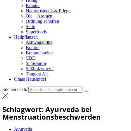
Honig
Kräuter
Naturkosmetik & Pflege
Öle + Aromen
Ordnung schaffen
Seife
Superfoods
Heilpflanzen
Ashwagandha
Brahmi
Brennnesseltee
CBD
Schisandra
Süßholzwurzel
Tongkat Ali
Omas Hausmittel
Suchen nach:
Schlagwort:
Ayurveda bei
Menstruationsbeschwerden
Ayurveda