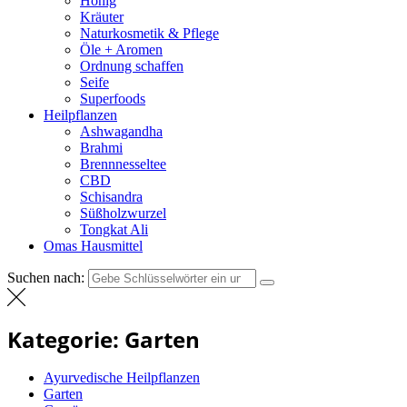
Honig
Kräuter
Naturkosmetik & Pflege
Öle + Aromen
Ordnung schaffen
Seife
Superfoods
Heilpflanzen
Ashwagandha
Brahmi
Brennnesseltee
CBD
Schisandra
Süßholzwurzel
Tongkat Ali
Omas Hausmittel
Suchen nach:
Kategorie:
Garten
Ayurvedische Heilpflanzen
Garten