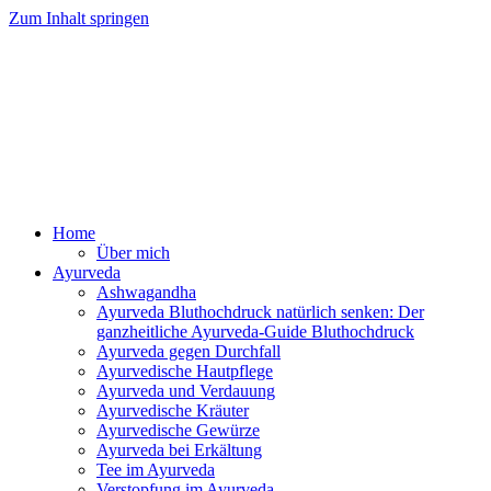
Zum Inhalt springen
Ayurveda Online Magazin
Home
Über mich
Ayurveda
Ashwagandha
Ayurveda Bluthochdruck natürlich senken: Der
ganzheitliche Ayurveda-Guide Bluthochdruck
Ayurveda gegen Durchfall
Ayurvedische Hautpflege
Ayurveda und Verdauung
Ayurvedische Kräuter
Ayurvedische Gewürze
Ayurveda bei Erkältung
Tee im Ayurveda
Verstopfung im Ayurveda