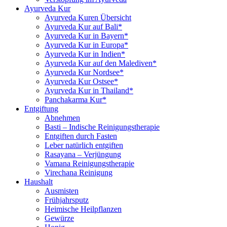
Ayurveda Kur
Ayurveda Kuren Übersicht
Ayurveda Kur auf Bali*
Ayurveda Kur in Bayern*
Ayurveda Kur in Europa*
Ayurveda Kur in Indien*
Ayurveda Kur auf den Malediven*
Ayurveda Kur Nordsee*
Ayurveda Kur Ostsee*
Ayurveda Kur in Thailand*
Panchakarma Kur*
Entgiftung
Abnehmen
Basti – Indische Reinigungstherapie
Entgiften durch Fasten
Leber natürlich entgiften
Rasayana – Verjüngung
Vamana Reinigungstherapie
Virechana Reinigung
Haushalt
Ausmisten
Frühjahrsputz
Heimische Heilpflanzen
Gewürze