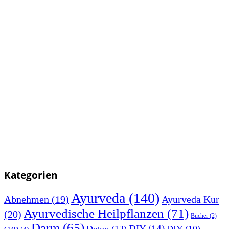
Kategorien
Ayurveda
(140)
Abnehmen
(19)
Ayurveda Kur
Ayurvedische Heilpflanzen
(71)
(20)
Bücher
(2)
Darm
(65)
DIY
(14)
Detox
(12)
DIY
(10)