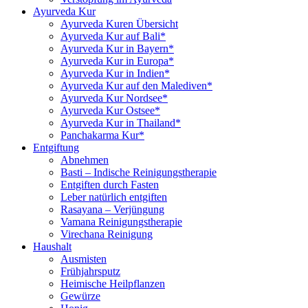
Ayurveda Kur
Ayurveda Kuren Übersicht
Ayurveda Kur auf Bali*
Ayurveda Kur in Bayern*
Ayurveda Kur in Europa*
Ayurveda Kur in Indien*
Ayurveda Kur auf den Malediven*
Ayurveda Kur Nordsee*
Ayurveda Kur Ostsee*
Ayurveda Kur in Thailand*
Panchakarma Kur*
Entgiftung
Abnehmen
Basti – Indische Reinigungstherapie
Entgiften durch Fasten
Leber natürlich entgiften
Rasayana – Verjüngung
Vamana Reinigungstherapie
Virechana Reinigung
Haushalt
Ausmisten
Frühjahrsputz
Heimische Heilpflanzen
Gewürze