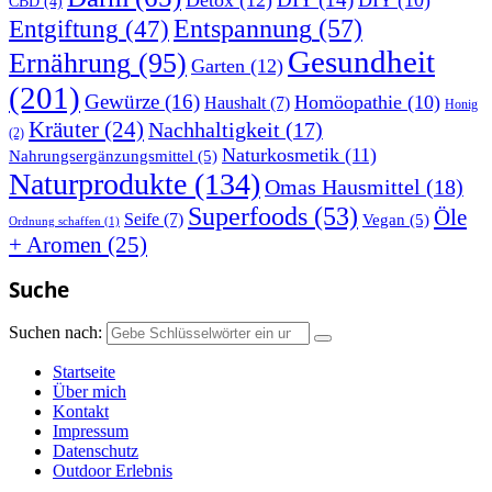
CBD
(4)
Entspannung
(57)
Entgiftung
(47)
Gesundheit
Ernährung
(95)
Garten
(12)
(201)
Gewürze
(16)
Homöopathie
(10)
Haushalt
(7)
Honig
Kräuter
(24)
Nachhaltigkeit
(17)
(2)
Naturkosmetik
(11)
Nahrungsergänzungsmittel
(5)
Naturprodukte
(134)
Omas Hausmittel
(18)
Superfoods
(53)
Öle
Seife
(7)
Vegan
(5)
Ordnung schaffen
(1)
+ Aromen
(25)
Suche
Suchen nach:
Startseite
Über mich
Kontakt
Impressum
Datenschutz
Outdoor Erlebnis