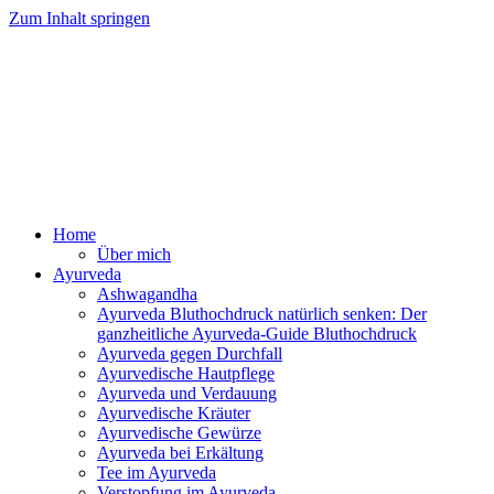
Zum Inhalt springen
Ayurveda Online Magazin
Home
Über mich
Ayurveda
Ashwagandha
Ayurveda Bluthochdruck natürlich senken: Der
ganzheitliche Ayurveda-Guide Bluthochdruck
Ayurveda gegen Durchfall
Ayurvedische Hautpflege
Ayurveda und Verdauung
Ayurvedische Kräuter
Ayurvedische Gewürze
Ayurveda bei Erkältung
Tee im Ayurveda
Verstopfung im Ayurveda