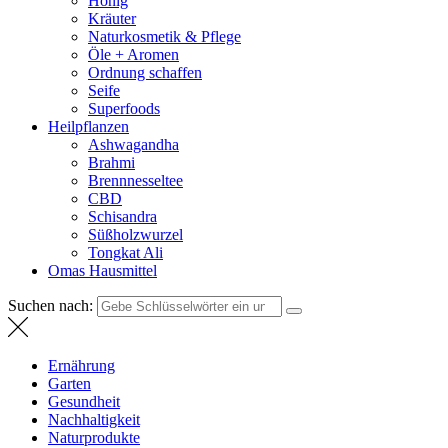
Honig
Kräuter
Naturkosmetik & Pflege
Öle + Aromen
Ordnung schaffen
Seife
Superfoods
Heilpflanzen
Ashwagandha
Brahmi
Brennnesseltee
CBD
Schisandra
Süßholzwurzel
Tongkat Ali
Omas Hausmittel
Suchen nach:
Ernährung
Garten
Gesundheit
Nachhaltigkeit
Naturprodukte