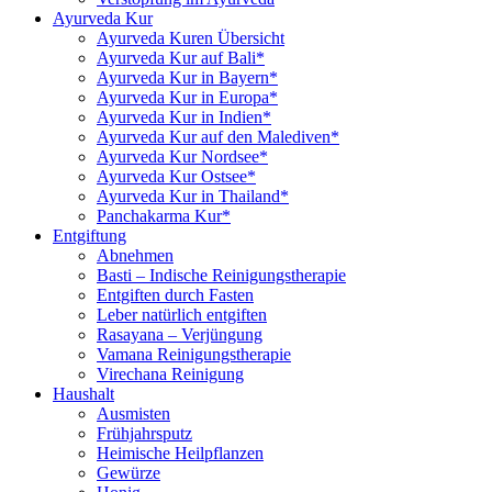
Ayurveda Kur
Ayurveda Kuren Übersicht
Ayurveda Kur auf Bali*
Ayurveda Kur in Bayern*
Ayurveda Kur in Europa*
Ayurveda Kur in Indien*
Ayurveda Kur auf den Malediven*
Ayurveda Kur Nordsee*
Ayurveda Kur Ostsee*
Ayurveda Kur in Thailand*
Panchakarma Kur*
Entgiftung
Abnehmen
Basti – Indische Reinigungstherapie
Entgiften durch Fasten
Leber natürlich entgiften
Rasayana – Verjüngung
Vamana Reinigungstherapie
Virechana Reinigung
Haushalt
Ausmisten
Frühjahrsputz
Heimische Heilpflanzen
Gewürze