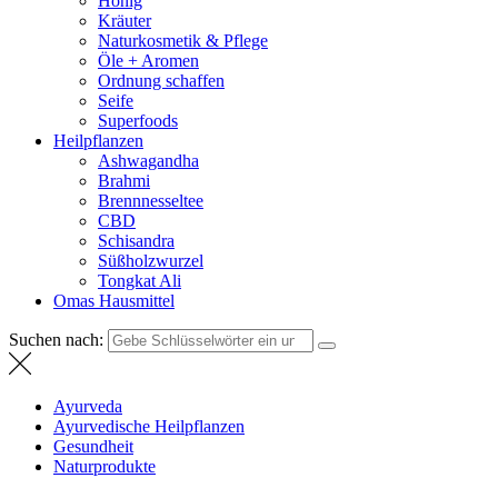
Honig
Kräuter
Naturkosmetik & Pflege
Öle + Aromen
Ordnung schaffen
Seife
Superfoods
Heilpflanzen
Ashwagandha
Brahmi
Brennnesseltee
CBD
Schisandra
Süßholzwurzel
Tongkat Ali
Omas Hausmittel
Suchen nach:
Ayurveda
Ayurvedische Heilpflanzen
Gesundheit
Naturprodukte