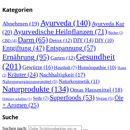
Kategorien
Ayurveda
(140)
Abnehmen
(19)
Ayurveda Kur
Ayurvedische Heilpflanzen
(71)
(20)
Bücher
(2)
Darm
(65)
DIY
(14)
Detox
(12)
DIY
(10)
CBD
(4)
Entspannung
(57)
Entgiftung
(47)
Gesundheit
Ernährung
(95)
Garten
(12)
(201)
Gewürze
(16)
Homöopathie
(10)
Haushalt
(7)
Honig
Kräuter
(24)
Nachhaltigkeit
(17)
(2)
Naturkosmetik
(11)
Nahrungsergänzungsmittel
(5)
Naturprodukte
(134)
Omas Hausmittel
(18)
Superfoods
(53)
Öle
Seife
(7)
Vegan
(5)
Ordnung schaffen
(1)
+ Aromen
(25)
Suche
Suchen nach: