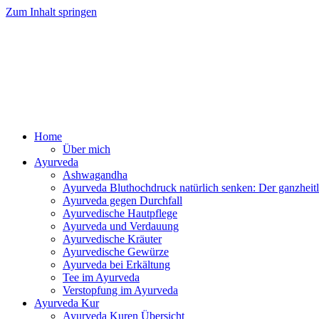
Zum Inhalt springen
Ayurv
Home
Über mich
Ayurveda
Ashwagandha
Ayurveda Bluthochdruck natürlich senken: Der ganzhei
Ayurveda gegen Durchfall
Ayurvedische Hautpflege
Ayurveda und Verdauung
Ayurvedische Kräuter
Ayurvedische Gewürze
Ayurveda bei Erkältung
Tee im Ayurveda
Verstopfung im Ayurveda
Ayurveda Kur
Ayurveda Kuren Übersicht