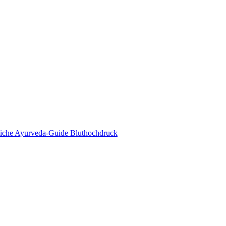
eda Online Magazin
tliche Ayurveda-Guide Bluthochdruck