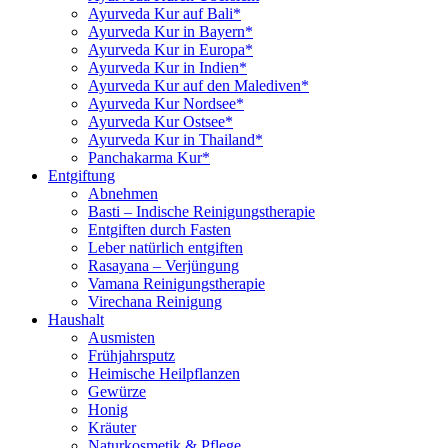
Ayurveda Kur auf Bali*
Ayurveda Kur in Bayern*
Ayurveda Kur in Europa*
Ayurveda Kur in Indien*
Ayurveda Kur auf den Malediven*
Ayurveda Kur Nordsee*
Ayurveda Kur Ostsee*
Ayurveda Kur in Thailand*
Panchakarma Kur*
Entgiftung
Abnehmen
Basti – Indische Reinigungstherapie
Entgiften durch Fasten
Leber natürlich entgiften
Rasayana – Verjüngung
Vamana Reinigungstherapie
Virechana Reinigung
Haushalt
Ausmisten
Frühjahrsputz
Heimische Heilpflanzen
Gewürze
Honig
Kräuter
Naturkosmetik & Pflege