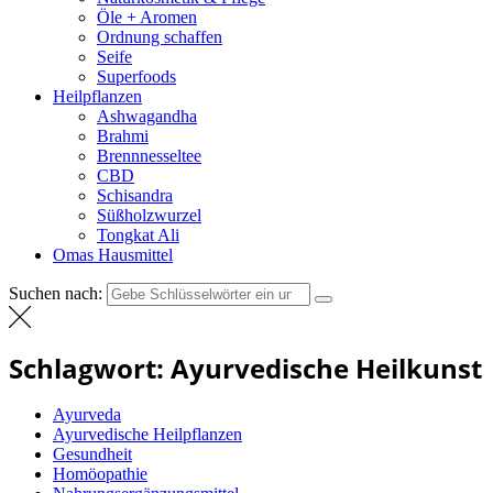
Öle + Aromen
Ordnung schaffen
Seife
Superfoods
Heilpflanzen
Ashwagandha
Brahmi
Brennnesseltee
CBD
Schisandra
Süßholzwurzel
Tongkat Ali
Omas Hausmittel
Suchen nach:
Schlagwort:
Ayurvedische Heilkunst
Ayurveda
Ayurvedische Heilpflanzen
Gesundheit
Homöopathie