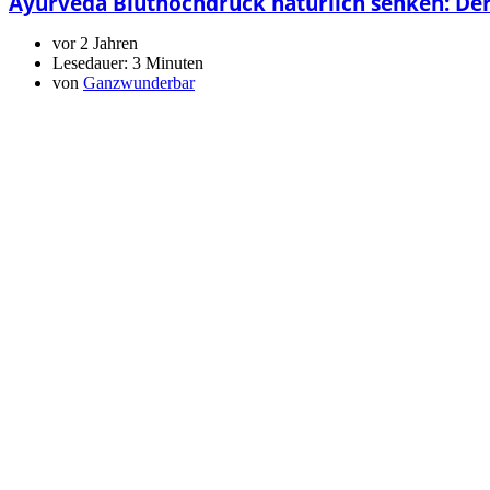
Ayurveda Bluthochdruck natürlich senken: De
vor 2 Jahren
Lesedauer:
3 Minuten
von
Ganzwunderbar