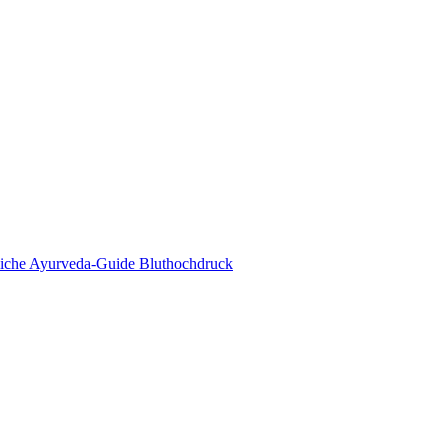
eda Online Magazin
tliche Ayurveda-Guide Bluthochdruck