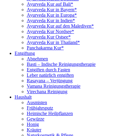
Ayurveda Kur auf Bali*
Ayurveda Kur in Bayern*
Ayurveda Kur in Europa*
Ayurveda Kur in Indien*
Ayurveda Kur auf den Malediven*
Ayurveda Kur Nordsee*
Ayurveda Kur Ostsee*
Ayurveda Kur in Thailand*
Panchakarma Kur*
Entgiftung
Abnehmen
Basti – Indische Reinigungstherapie
Entgiften durch Fasten
Leber natürlich entgiften
Rasayana – Verjüngung
Vamana Reinigungstherapie
Virechana Reinigung
Haushalt
Ausmisten
Frühjahrsputz
Heimische Heilpflanzen
Gewürze
Honig
Kräuter
Naturkosmetik & Pflege