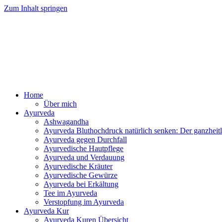
Zum Inhalt springen
Ayurv
Home
Über mich
Ayurveda
Ashwagandha
Ayurveda Bluthochdruck natürlich senken: Der ganzhei
Ayurveda gegen Durchfall
Ayurvedische Hautpflege
Ayurveda und Verdauung
Ayurvedische Kräuter
Ayurvedische Gewürze
Ayurveda bei Erkältung
Tee im Ayurveda
Verstopfung im Ayurveda
Ayurveda Kur
Ayurveda Kuren Übersicht