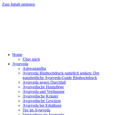
Zum Inhalt springen
Ayurveda Online Magazin
Home
Über mich
Ayurveda
Ashwagandha
Ayurveda Bluthochdruck natürlich senken: Der
ganzheitliche Ayurveda-Guide Bluthochdruck
Ayurveda gegen Durchfall
Ayurvedische Hautpflege
Ayurveda und Verdauung
Ayurvedische Kräuter
Ayurvedische Gewürze
Ayurveda bei Erkältung
Tee im Ayurveda
Verstopfung im Ayurveda