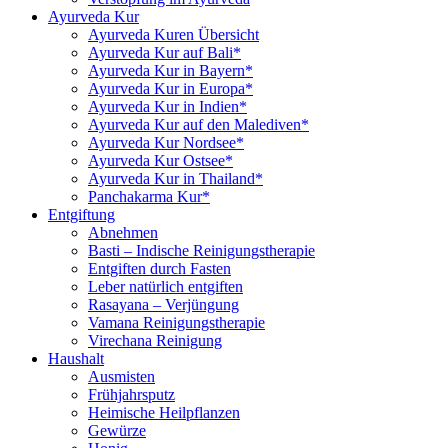
Ayurveda Kur
Ayurveda Kuren Übersicht
Ayurveda Kur auf Bali*
Ayurveda Kur in Bayern*
Ayurveda Kur in Europa*
Ayurveda Kur in Indien*
Ayurveda Kur auf den Malediven*
Ayurveda Kur Nordsee*
Ayurveda Kur Ostsee*
Ayurveda Kur in Thailand*
Panchakarma Kur*
Entgiftung
Abnehmen
Basti – Indische Reinigungstherapie
Entgiften durch Fasten
Leber natürlich entgiften
Rasayana – Verjüngung
Vamana Reinigungstherapie
Virechana Reinigung
Haushalt
Ausmisten
Frühjahrsputz
Heimische Heilpflanzen
Gewürze