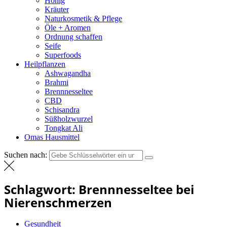
Honig
Kräuter
Naturkosmetik & Pflege
Öle + Aromen
Ordnung schaffen
Seife
Superfoods
Heilpflanzen
Ashwagandha
Brahmi
Brennnesseltee
CBD
Schisandra
Süßholzwurzel
Tongkat Ali
Omas Hausmittel
Suchen nach:
Schlagwort:
Brennnesseltee bei
Nierenschmerzen
Gesundheit