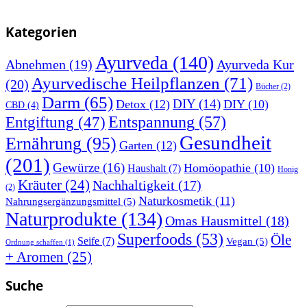
Kategorien
Ayurveda
(140)
Abnehmen
(19)
Ayurveda Kur
Ayurvedische Heilpflanzen
(71)
(20)
Bücher
(2)
Darm
(65)
DIY
(14)
Detox
(12)
DIY
(10)
CBD
(4)
Entspannung
(57)
Entgiftung
(47)
Gesundheit
Ernährung
(95)
Garten
(12)
(201)
Gewürze
(16)
Homöopathie
(10)
Haushalt
(7)
Honig
Kräuter
(24)
Nachhaltigkeit
(17)
(2)
Naturkosmetik
(11)
Nahrungsergänzungsmittel
(5)
Naturprodukte
(134)
Omas Hausmittel
(18)
Superfoods
(53)
Öle
Seife
(7)
Vegan
(5)
Ordnung schaffen
(1)
+ Aromen
(25)
Suche