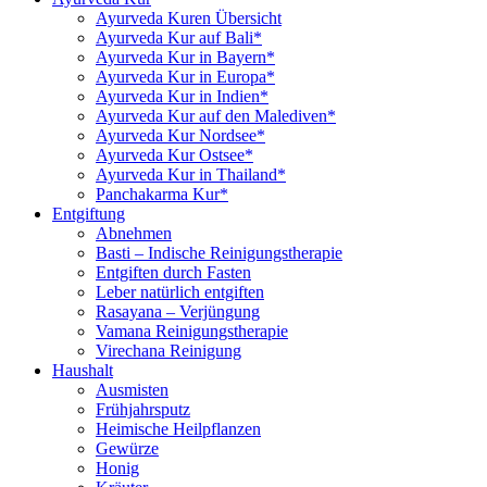
Ayurveda Kuren Übersicht
Ayurveda Kur auf Bali*
Ayurveda Kur in Bayern*
Ayurveda Kur in Europa*
Ayurveda Kur in Indien*
Ayurveda Kur auf den Malediven*
Ayurveda Kur Nordsee*
Ayurveda Kur Ostsee*
Ayurveda Kur in Thailand*
Panchakarma Kur*
Entgiftung
Abnehmen
Basti – Indische Reinigungstherapie
Entgiften durch Fasten
Leber natürlich entgiften
Rasayana – Verjüngung
Vamana Reinigungstherapie
Virechana Reinigung
Haushalt
Ausmisten
Frühjahrsputz
Heimische Heilpflanzen
Gewürze
Honig