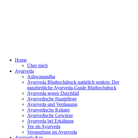
Zum
Inhalt
springen
Ayurveda Online Magazin
Home
Über mich
Ayurveda
Ashwagandha
Ayurveda Bluthochdruck natürlich senken: Der
ganzheitliche Ayurveda-Guide Bluthochdruck
Ayurveda gegen Durchfall
Ayurvedische Hautpflege
Ayurveda und Verdauung
Ayurvedische Kräuter
Ayurvedische Gewürze
Ayurveda bei Erkältung
Tee im Ayurveda
Verstopfung im Ayurveda
Ayurveda Kur