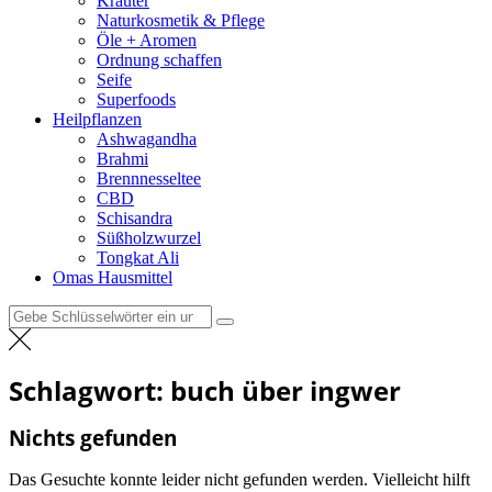
Kräuter
Naturkosmetik & Pflege
Öle + Aromen
Ordnung schaffen
Seife
Superfoods
Heilpflanzen
Ashwagandha
Brahmi
Brennnesseltee
CBD
Schisandra
Süßholzwurzel
Tongkat Ali
Omas Hausmittel
Suchen
nach:
Schlagwort:
buch über ingwer
Nichts gefunden
Das Gesuchte konnte leider nicht gefunden werden. Vielleicht hilft