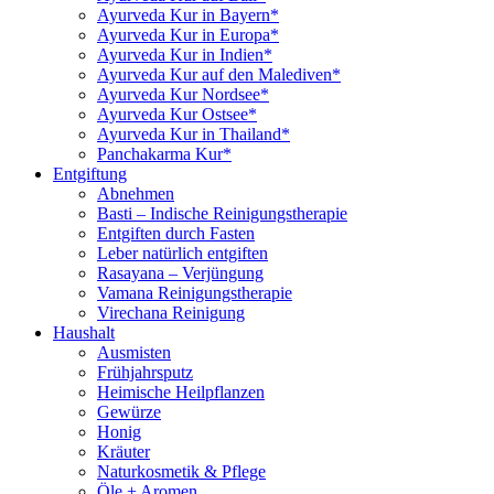
Ayurveda Kur in Bayern*
Ayurveda Kur in Europa*
Ayurveda Kur in Indien*
Ayurveda Kur auf den Malediven*
Ayurveda Kur Nordsee*
Ayurveda Kur Ostsee*
Ayurveda Kur in Thailand*
Panchakarma Kur*
Entgiftung
Abnehmen
Basti – Indische Reinigungstherapie
Entgiften durch Fasten
Leber natürlich entgiften
Rasayana – Verjüngung
Vamana Reinigungstherapie
Virechana Reinigung
Haushalt
Ausmisten
Frühjahrsputz
Heimische Heilpflanzen
Gewürze
Honig
Kräuter
Naturkosmetik & Pflege
Öle + Aromen