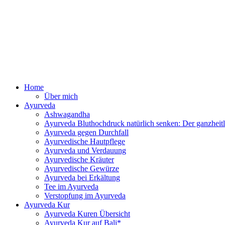
Zum
Inhalt
springen
Ayurv
Home
Über mich
Ayurveda
Ashwagandha
Ayurveda Bluthochdruck natürlich senken: Der ganzhei
Ayurveda gegen Durchfall
Ayurvedische Hautpflege
Ayurveda und Verdauung
Ayurvedische Kräuter
Ayurvedische Gewürze
Ayurveda bei Erkältung
Tee im Ayurveda
Verstopfung im Ayurveda
Ayurveda Kur
Ayurveda Kuren Übersicht
Ayurveda Kur auf Bali*