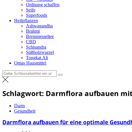
Ordnung schaffen
Seife
Superfoods
Heilpflanzen
Ashwagandha
Brahmi
Brennnesseltee
CBD
Schisandra
Süßholzwurzel
Tongkat Ali
Omas Hausmittel
Suchen
nach:
Schlagwort:
Darmflora aufbauen mit
Darm
Gesundheit
Darmflora aufbauen für eine optimale Gesund