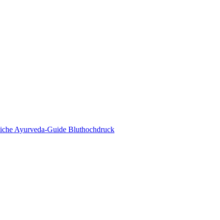
eda Online Magazin
tliche Ayurveda-Guide Bluthochdruck