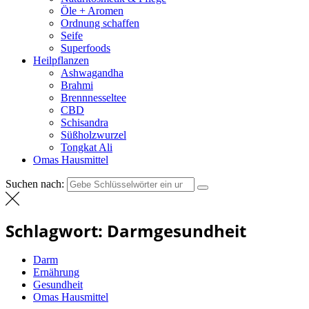
Öle + Aromen
Ordnung schaffen
Seife
Superfoods
Heilpflanzen
Ashwagandha
Brahmi
Brennnesseltee
CBD
Schisandra
Süßholzwurzel
Tongkat Ali
Omas Hausmittel
Suchen nach:
Schlagwort:
Darmgesundheit
Darm
Ernährung
Gesundheit
Omas Hausmittel