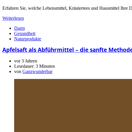
Erfahren Sie, welche Lebensmittel, Kräutertees und Hausmittel Ihre
Weiterlesen
Darm
Gesundheit
Naturprodukte
Apfelsaft als Abführmittel – die sanfte Method
vor 3 Jahren
Lesedauer:
3 Minuten
von
Ganzwunderbar