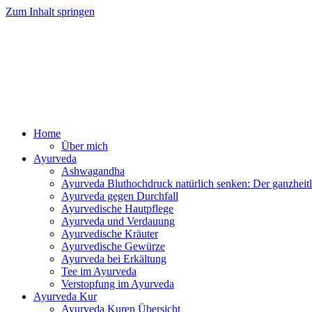
Zum Inhalt springen
Ayurv
Home
Über mich
Ayurveda
Ashwagandha
Ayurveda Bluthochdruck natürlich senken: Der ganzhei
Ayurveda gegen Durchfall
Ayurvedische Hautpflege
Ayurveda und Verdauung
Ayurvedische Kräuter
Ayurvedische Gewürze
Ayurveda bei Erkältung
Tee im Ayurveda
Verstopfung im Ayurveda
Ayurveda Kur
Ayurveda Kuren Übersicht