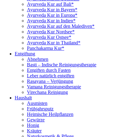
Ayurveda Kur auf Bali*
Ayurveda Kur in Bayern*
Ayurveda Kur in Europa*
Ayurveda Kur in Indien*
Ayurveda Kur auf den Malediven*
Ayurveda Kur Nordsee*
Ayurveda Kur Ostsee*
Ayurveda Kur in Thailand*
Panchakarma Kur*
Entgiftung
Abnehmen
Basti – Indische Reinigungstherapie
Entgiften durch Fasten
Leber natürlich entgiften
Rasayana – Verjüngung
Vamana Reinigungstherapie
Virechana Reinigung
Haushalt
Ausmisten
Frühjahrsputz
Heimische Heilpflanzen
Gewürze
Honig
Kräuter
Naturkosmetik & Pflege