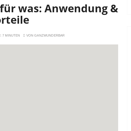
für was: Anwendung &
rteile
R:
7 MINUTEN
VON
GANZWUNDERBAR