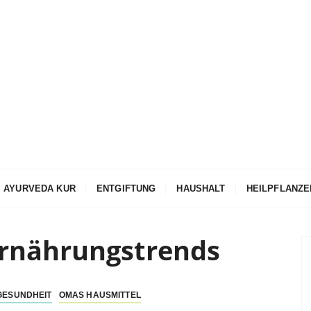
rveda Online Mag
AYURVEDA KUR
ENTGIFTUNG
HAUSHALT
HEILPFLANZE
rnährungstrends
GESUNDHEIT
OMAS HAUSMITTEL