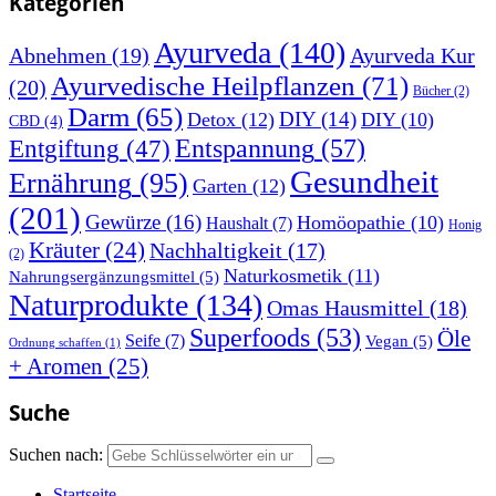
Kategorien
Ayurveda
(140)
Abnehmen
(19)
Ayurveda Kur
Ayurvedische Heilpflanzen
(71)
(20)
Bücher
(2)
Darm
(65)
DIY
(14)
Detox
(12)
DIY
(10)
CBD
(4)
Entspannung
(57)
Entgiftung
(47)
Gesundheit
Ernährung
(95)
Garten
(12)
(201)
Gewürze
(16)
Homöopathie
(10)
Haushalt
(7)
Honig
Kräuter
(24)
Nachhaltigkeit
(17)
(2)
Naturkosmetik
(11)
Nahrungsergänzungsmittel
(5)
Naturprodukte
(134)
Omas Hausmittel
(18)
Superfoods
(53)
Öle
Seife
(7)
Vegan
(5)
Ordnung schaffen
(1)
+ Aromen
(25)
Suche
Suchen nach:
Startseite