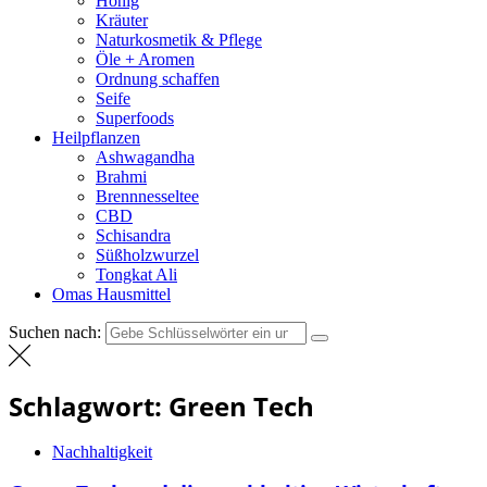
Honig
Kräuter
Naturkosmetik & Pflege
Öle + Aromen
Ordnung schaffen
Seife
Superfoods
Heilpflanzen
Ashwagandha
Brahmi
Brennnesseltee
CBD
Schisandra
Süßholzwurzel
Tongkat Ali
Omas Hausmittel
Suchen nach:
Schlagwort:
Green Tech
Nachhaltigkeit