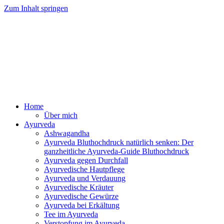
Zum Inhalt springen
Ayurveda Online Magazin
Home
Über mich
Ayurveda
Ashwagandha
Ayurveda Bluthochdruck natürlich senken: Der
ganzheitliche Ayurveda-Guide Bluthochdruck
Ayurveda gegen Durchfall
Ayurvedische Hautpflege
Ayurveda und Verdauung
Ayurvedische Kräuter
Ayurvedische Gewürze
Ayurveda bei Erkältung
Tee im Ayurveda
Verstopfung im Ayurveda