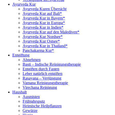
Ayurveda Kur
Ayurveda Kuren Übersicht
Ayurveda Kur auf Bali*
Ayurveda Kur in Bayern*
Ayurveda Kur in Europa*
Ayurveda Kur in Indien*
Ayurveda Kur auf den Malediven*
Ayurveda Kur Nordsee*
Ayurveda Kur Ostsee*
Ayurveda Kur in Thailand*
Panchakarma Kur*
Entgiftung
Abnehmen
Basti – Indische Reinigungstherapie
Entgiften durch Fasten
Leber natürlich entgiften
Rasayana – Verjüngung
Vamana Reinigungstherapie
Virechana Reinigung
Haushalt
Ausmisten
Frühjahrsputz
Heimische Heilpflanzen
Gewürze