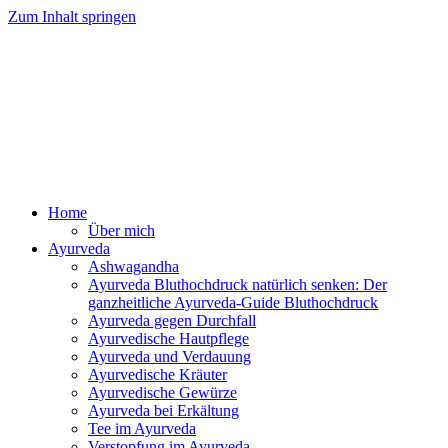
Zum Inhalt springen
Ayurveda Online Magazin
Home
Über mich
Ayurveda
Ashwagandha
Ayurveda Bluthochdruck natürlich senken: Der
ganzheitliche Ayurveda-Guide Bluthochdruck
Ayurveda gegen Durchfall
Ayurvedische Hautpflege
Ayurveda und Verdauung
Ayurvedische Kräuter
Ayurvedische Gewürze
Ayurveda bei Erkältung
Tee im Ayurveda
Verstopfung im Ayurveda