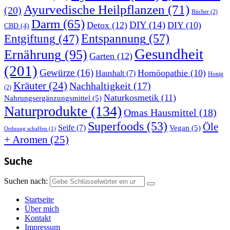
Ayurvedische Heilpflanzen
(71)
(20)
Bücher
(2)
Darm
(65)
DIY
(14)
Detox
(12)
DIY
(10)
CBD
(4)
Entspannung
(57)
Entgiftung
(47)
Gesundheit
Ernährung
(95)
Garten
(12)
(201)
Gewürze
(16)
Homöopathie
(10)
Haushalt
(7)
Honig
Kräuter
(24)
Nachhaltigkeit
(17)
(2)
Naturkosmetik
(11)
Nahrungsergänzungsmittel
(5)
Naturprodukte
(134)
Omas Hausmittel
(18)
Superfoods
(53)
Öle
Seife
(7)
Vegan
(5)
Ordnung schaffen
(1)
+ Aromen
(25)
Suche
Suchen nach:
Startseite
Über mich
Kontakt
Impressum