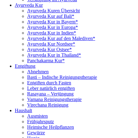
Ayurveda Kur
Ayurveda Kuren Übersicht
Ayurveda Kur auf Bali*
Ayurveda Kur in Bayern*
Ayurveda Kur in Europa*
Ayurveda Kur in Indien*
Ayurveda Kur auf den Malediven*
Ayurveda Kur Nordsee*
Ayurveda Kur Ostsee*
Ayurveda Kur in Thailand*
Panchakarma Kur*
Entgiftung
Abnehmen
Basti – Indische Reinigungstherapie
Entgiften durch Fasten
Leber natürlich entgiften
Rasayana – Verjüngung
Vamana Reinigungstherapie
Virechana Reinigung
Haushalt
Ausmisten
Frühjahrsputz
Heimische Heilpflanzen
Gewürze