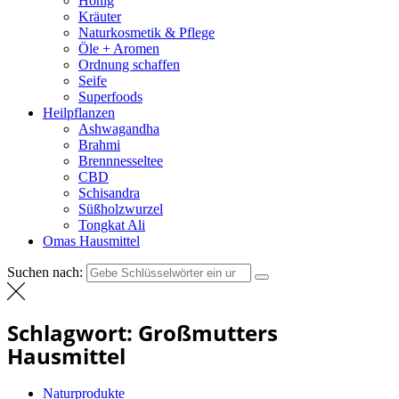
Honig
Kräuter
Naturkosmetik & Pflege
Öle + Aromen
Ordnung schaffen
Seife
Superfoods
Heilpflanzen
Ashwagandha
Brahmi
Brennnesseltee
CBD
Schisandra
Süßholzwurzel
Tongkat Ali
Omas Hausmittel
Suchen nach:
Schlagwort:
Großmutters
Hausmittel
Naturprodukte