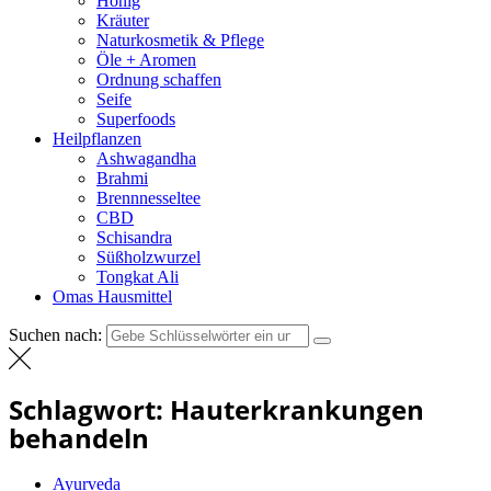
Honig
Kräuter
Naturkosmetik & Pflege
Öle + Aromen
Ordnung schaffen
Seife
Superfoods
Heilpflanzen
Ashwagandha
Brahmi
Brennnesseltee
CBD
Schisandra
Süßholzwurzel
Tongkat Ali
Omas Hausmittel
Suchen nach:
Schlagwort:
Hauterkrankungen
behandeln
Ayurveda