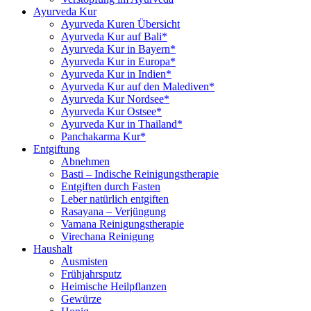
Ayurveda Kur
Ayurveda Kuren Übersicht
Ayurveda Kur auf Bali*
Ayurveda Kur in Bayern*
Ayurveda Kur in Europa*
Ayurveda Kur in Indien*
Ayurveda Kur auf den Malediven*
Ayurveda Kur Nordsee*
Ayurveda Kur Ostsee*
Ayurveda Kur in Thailand*
Panchakarma Kur*
Entgiftung
Abnehmen
Basti – Indische Reinigungstherapie
Entgiften durch Fasten
Leber natürlich entgiften
Rasayana – Verjüngung
Vamana Reinigungstherapie
Virechana Reinigung
Haushalt
Ausmisten
Frühjahrsputz
Heimische Heilpflanzen
Gewürze