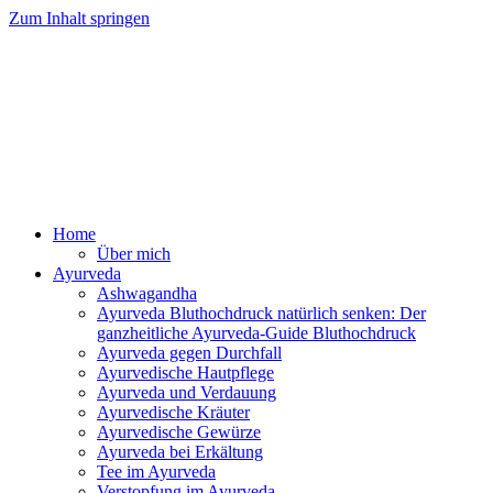
Zum Inhalt springen
Ayurveda Online Magazin
Home
Über mich
Ayurveda
Ashwagandha
Ayurveda Bluthochdruck natürlich senken: Der
ganzheitliche Ayurveda-Guide Bluthochdruck
Ayurveda gegen Durchfall
Ayurvedische Hautpflege
Ayurveda und Verdauung
Ayurvedische Kräuter
Ayurvedische Gewürze
Ayurveda bei Erkältung
Tee im Ayurveda
Verstopfung im Ayurveda