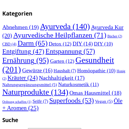
Kategorien
Ayurveda
(140)
Abnehmen
(19)
Ayurveda Kur
Ayurvedische Heilpflanzen
(71)
(20)
Bücher
(2)
Darm
(65)
DIY
(14)
Detox
(12)
DIY
(10)
CBD
(4)
Entspannung
(57)
Entgiftung
(47)
Gesundheit
Ernährung
(95)
Garten
(12)
(201)
Gewürze
(16)
Homöopathie
(10)
Haushalt
(7)
Honig
Kräuter
(24)
Nachhaltigkeit
(17)
(2)
Naturkosmetik
(11)
Nahrungsergänzungsmittel
(5)
Naturprodukte
(134)
Omas Hausmittel
(18)
Superfoods
(53)
Öle
Seife
(7)
Vegan
(5)
Ordnung schaffen
(1)
+ Aromen
(25)
Suche