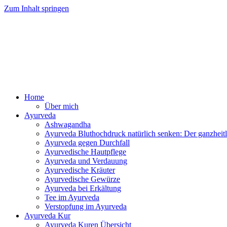
Zum Inhalt springen
Ayurv
Home
Über mich
Ayurveda
Ashwagandha
Ayurveda Bluthochdruck natürlich senken: Der ganzhei
Ayurveda gegen Durchfall
Ayurvedische Hautpflege
Ayurveda und Verdauung
Ayurvedische Kräuter
Ayurvedische Gewürze
Ayurveda bei Erkältung
Tee im Ayurveda
Verstopfung im Ayurveda
Ayurveda Kur
Ayurveda Kuren Übersicht