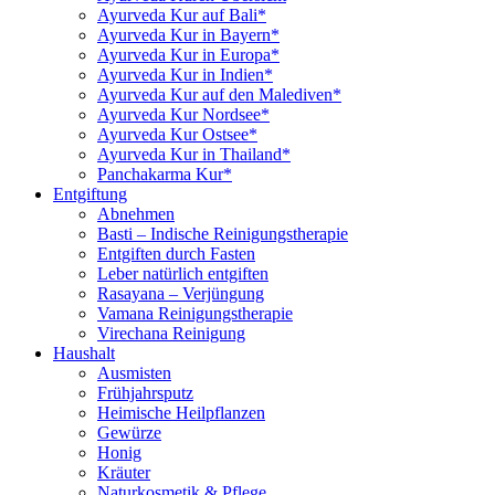
Ayurveda Kur auf Bali*
Ayurveda Kur in Bayern*
Ayurveda Kur in Europa*
Ayurveda Kur in Indien*
Ayurveda Kur auf den Malediven*
Ayurveda Kur Nordsee*
Ayurveda Kur Ostsee*
Ayurveda Kur in Thailand*
Panchakarma Kur*
Entgiftung
Abnehmen
Basti – Indische Reinigungstherapie
Entgiften durch Fasten
Leber natürlich entgiften
Rasayana – Verjüngung
Vamana Reinigungstherapie
Virechana Reinigung
Haushalt
Ausmisten
Frühjahrsputz
Heimische Heilpflanzen
Gewürze
Honig
Kräuter
Naturkosmetik & Pflege