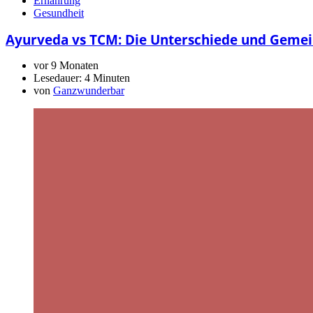
Ernährung
Gesundheit
Ayurveda vs TCM: Die Unterschiede und Geme
vor 9 Monaten
Lesedauer:
4 Minuten
von
Ganzwunderbar