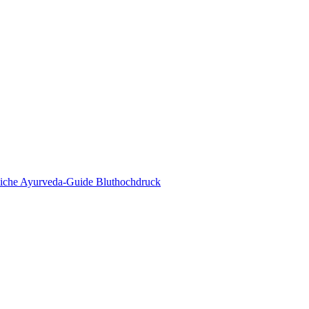
eda Online Magazin
tliche Ayurveda-Guide Bluthochdruck