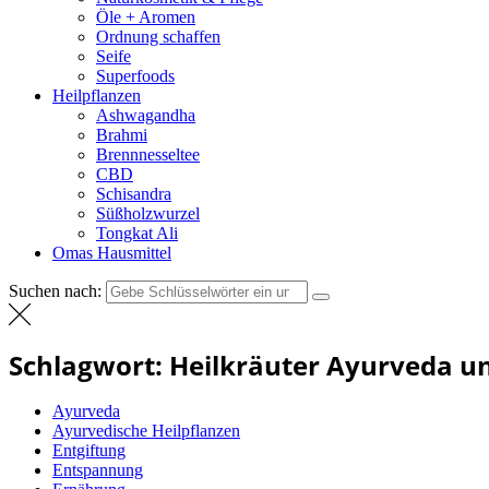
Öle + Aromen
Ordnung schaffen
Seife
Superfoods
Heilpflanzen
Ashwagandha
Brahmi
Brennnesseltee
CBD
Schisandra
Süßholzwurzel
Tongkat Ali
Omas Hausmittel
Suchen nach:
Schlagwort:
Heilkräuter Ayurveda u
Ayurveda
Ayurvedische Heilpflanzen
Entgiftung
Entspannung