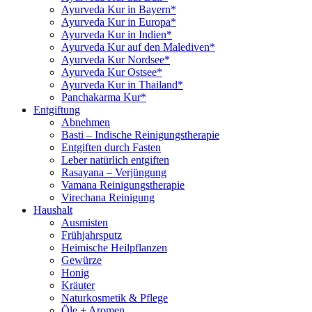
Ayurveda Kur in Bayern*
Ayurveda Kur in Europa*
Ayurveda Kur in Indien*
Ayurveda Kur auf den Malediven*
Ayurveda Kur Nordsee*
Ayurveda Kur Ostsee*
Ayurveda Kur in Thailand*
Panchakarma Kur*
Entgiftung
Abnehmen
Basti – Indische Reinigungstherapie
Entgiften durch Fasten
Leber natürlich entgiften
Rasayana – Verjüngung
Vamana Reinigungstherapie
Virechana Reinigung
Haushalt
Ausmisten
Frühjahrsputz
Heimische Heilpflanzen
Gewürze
Honig
Kräuter
Naturkosmetik & Pflege
Öle + Aromen