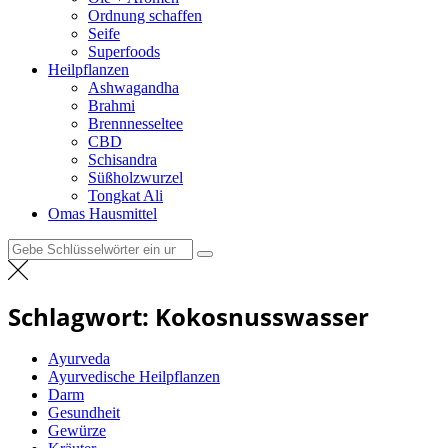
Ordnung schaffen
Seife
Superfoods
Heilpflanzen
Ashwagandha
Brahmi
Brennnesseltee
CBD
Schisandra
Süßholzwurzel
Tongkat Ali
Omas Hausmittel
Suchen
nach:
Schlagwort:
Kokosnusswasser
Ayurveda
Ayurvedische Heilpflanzen
Darm
Gesundheit
Gewürze