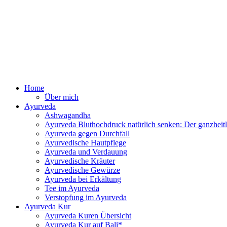
Zum
Inhalt
springen
Ayurv
Home
Über mich
Ayurveda
Ashwagandha
Ayurveda Bluthochdruck natürlich senken: Der ganzhei
Ayurveda gegen Durchfall
Ayurvedische Hautpflege
Ayurveda und Verdauung
Ayurvedische Kräuter
Ayurvedische Gewürze
Ayurveda bei Erkältung
Tee im Ayurveda
Verstopfung im Ayurveda
Ayurveda Kur
Ayurveda Kuren Übersicht
Ayurveda Kur auf Bali*