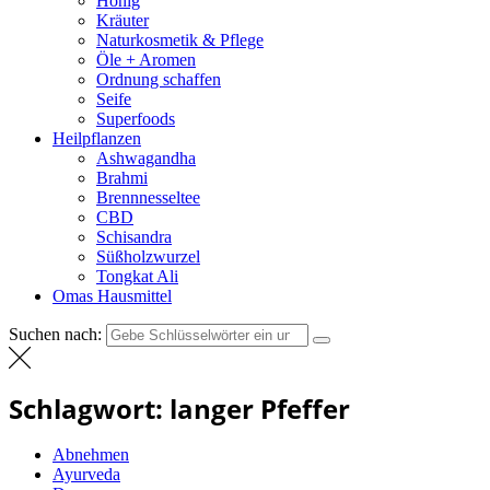
Honig
Kräuter
Naturkosmetik & Pflege
Öle + Aromen
Ordnung schaffen
Seife
Superfoods
Heilpflanzen
Ashwagandha
Brahmi
Brennnesseltee
CBD
Schisandra
Süßholzwurzel
Tongkat Ali
Omas Hausmittel
Suchen nach:
Schlagwort:
langer Pfeffer
Abnehmen
Ayurveda