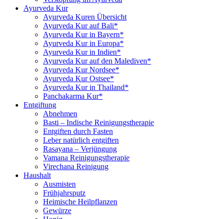
Ayurveda Kur
Ayurveda Kuren Übersicht
Ayurveda Kur auf Bali*
Ayurveda Kur in Bayern*
Ayurveda Kur in Europa*
Ayurveda Kur in Indien*
Ayurveda Kur auf den Malediven*
Ayurveda Kur Nordsee*
Ayurveda Kur Ostsee*
Ayurveda Kur in Thailand*
Panchakarma Kur*
Entgiftung
Abnehmen
Basti – Indische Reinigungstherapie
Entgiften durch Fasten
Leber natürlich entgiften
Rasayana – Verjüngung
Vamana Reinigungstherapie
Virechana Reinigung
Haushalt
Ausmisten
Frühjahrsputz
Heimische Heilpflanzen
Gewürze