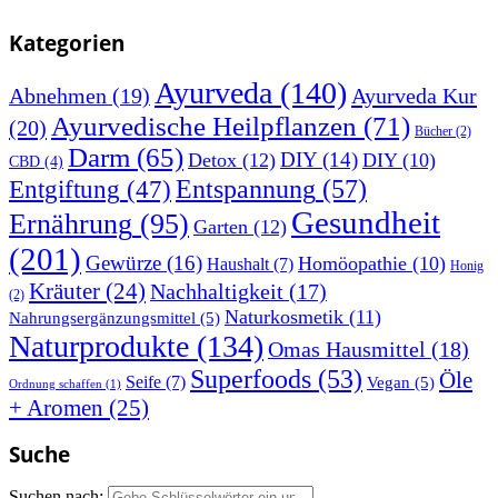
Kategorien
Ayurveda
(140)
Abnehmen
(19)
Ayurveda Kur
Ayurvedische Heilpflanzen
(71)
(20)
Bücher
(2)
Darm
(65)
DIY
(14)
Detox
(12)
DIY
(10)
CBD
(4)
Entspannung
(57)
Entgiftung
(47)
Gesundheit
Ernährung
(95)
Garten
(12)
(201)
Gewürze
(16)
Homöopathie
(10)
Haushalt
(7)
Honig
Kräuter
(24)
Nachhaltigkeit
(17)
(2)
Naturkosmetik
(11)
Nahrungsergänzungsmittel
(5)
Naturprodukte
(134)
Omas Hausmittel
(18)
Superfoods
(53)
Öle
Seife
(7)
Vegan
(5)
Ordnung schaffen
(1)
+ Aromen
(25)
Suche
Suchen nach: