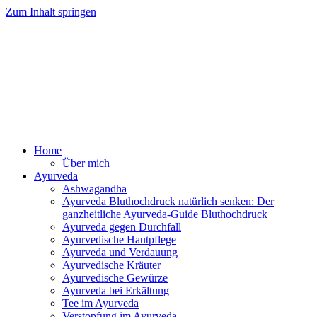
Zum Inhalt springen
Ayurveda Online Magazin
Home
Über mich
Ayurveda
Ashwagandha
Ayurveda Bluthochdruck natürlich senken: Der
ganzheitliche Ayurveda-Guide Bluthochdruck
Ayurveda gegen Durchfall
Ayurvedische Hautpflege
Ayurveda und Verdauung
Ayurvedische Kräuter
Ayurvedische Gewürze
Ayurveda bei Erkältung
Tee im Ayurveda
Verstopfung im Ayurveda