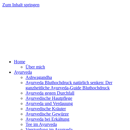
Zum Inhalt springen
Ayurveda Online Magazin
Home
Über mich
Ayurveda
Ashwagandha
Ayurveda Bluthochdruck natürlich senken: Der
ganzheitliche Ayurveda-Guide Bluthochdruck
Ayurveda gegen Durchfall
Ayurvedische Hautpflege
Ayurveda und Verdauung
Ayurvedische Kräuter
Ayurvedische Gewürze
Ayurveda bei Erkältung
Tee im Ayurveda
Verstopfung im Ayurveda