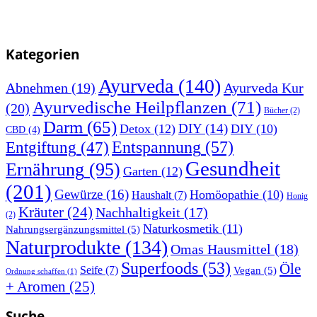
Kategorien
Ayurveda
(140)
Abnehmen
(19)
Ayurveda Kur
Ayurvedische Heilpflanzen
(71)
(20)
Bücher
(2)
Darm
(65)
DIY
(14)
Detox
(12)
DIY
(10)
CBD
(4)
Entspannung
(57)
Entgiftung
(47)
Gesundheit
Ernährung
(95)
Garten
(12)
(201)
Gewürze
(16)
Homöopathie
(10)
Haushalt
(7)
Honig
Kräuter
(24)
Nachhaltigkeit
(17)
(2)
Naturkosmetik
(11)
Nahrungsergänzungsmittel
(5)
Naturprodukte
(134)
Omas Hausmittel
(18)
Superfoods
(53)
Öle
Seife
(7)
Vegan
(5)
Ordnung schaffen
(1)
+ Aromen
(25)
Suche