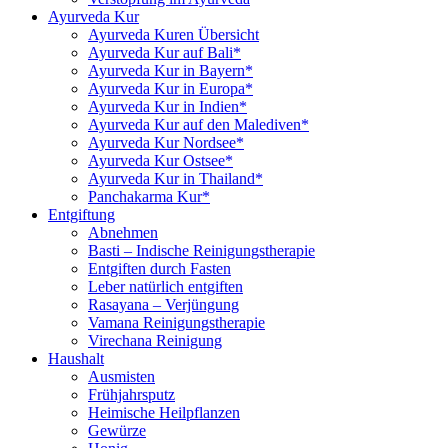
Ayurveda Kur
Ayurveda Kuren Übersicht
Ayurveda Kur auf Bali*
Ayurveda Kur in Bayern*
Ayurveda Kur in Europa*
Ayurveda Kur in Indien*
Ayurveda Kur auf den Malediven*
Ayurveda Kur Nordsee*
Ayurveda Kur Ostsee*
Ayurveda Kur in Thailand*
Panchakarma Kur*
Entgiftung
Abnehmen
Basti – Indische Reinigungstherapie
Entgiften durch Fasten
Leber natürlich entgiften
Rasayana – Verjüngung
Vamana Reinigungstherapie
Virechana Reinigung
Haushalt
Ausmisten
Frühjahrsputz
Heimische Heilpflanzen
Gewürze