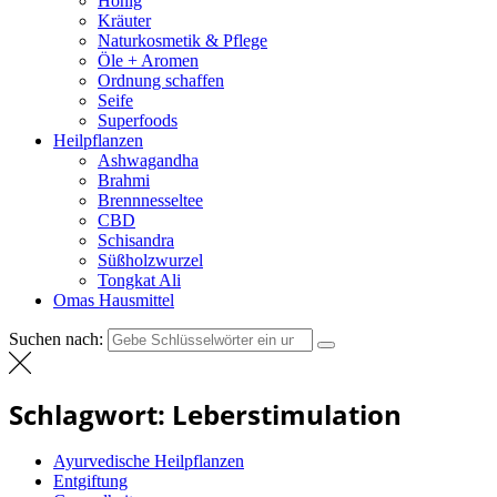
Honig
Kräuter
Naturkosmetik & Pflege
Öle + Aromen
Ordnung schaffen
Seife
Superfoods
Heilpflanzen
Ashwagandha
Brahmi
Brennnesseltee
CBD
Schisandra
Süßholzwurzel
Tongkat Ali
Omas Hausmittel
Suchen nach:
Schlagwort:
Leberstimulation
Ayurvedische Heilpflanzen
Entgiftung