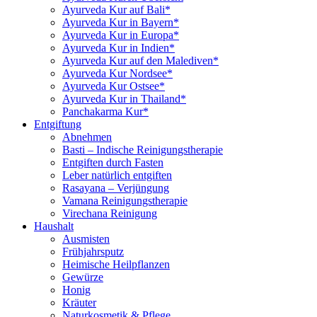
Ayurveda Kur auf Bali*
Ayurveda Kur in Bayern*
Ayurveda Kur in Europa*
Ayurveda Kur in Indien*
Ayurveda Kur auf den Malediven*
Ayurveda Kur Nordsee*
Ayurveda Kur Ostsee*
Ayurveda Kur in Thailand*
Panchakarma Kur*
Entgiftung
Abnehmen
Basti – Indische Reinigungstherapie
Entgiften durch Fasten
Leber natürlich entgiften
Rasayana – Verjüngung
Vamana Reinigungstherapie
Virechana Reinigung
Haushalt
Ausmisten
Frühjahrsputz
Heimische Heilpflanzen
Gewürze
Honig
Kräuter
Naturkosmetik & Pflege