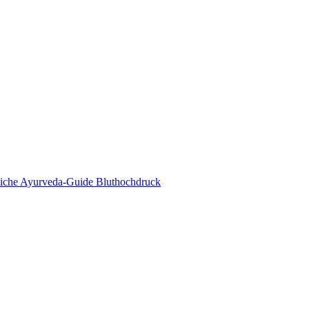
eda Online Magazin
tliche Ayurveda-Guide Bluthochdruck