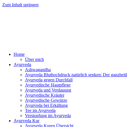
Zum Inhalt springen
Ayurv
Home
Über mich
Ayurveda
Ashwagandha
Ayurveda Bluthochdruck natürlich senken: Der ganzhei
Ayurveda gegen Durchfall
Ayurvedische Hautpflege
Ayurveda und Verdauung
Ayurvedische Kräuter
Ayurvedische Gewürze
Ayurveda bei Erkältung
Tee im Ayurveda
Verstopfung im Ayurveda
Ayurveda Kur
Ayurveda Kuren Übersicht