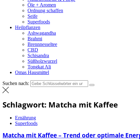
Öle + Aromen
Ordnung schaffen
Seife
Superfoods
Heilpflanzen
Ashwagandha
Brahmi
Brennnesseltee
CBD
Schisandra
Süßholzwurzel
Tongkat Ali
Omas Hausmittel
Suchen nach:
Schlagwort:
Matcha mit Kaffee
Ernährung
Superfoods
Matcha mit Kaffee – Trend oder optimale Ene