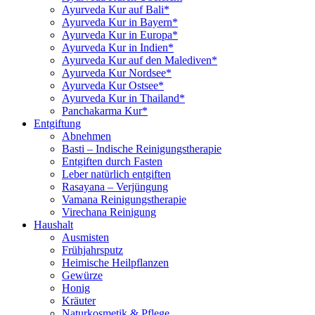
Ayurveda Kur auf Bali*
Ayurveda Kur in Bayern*
Ayurveda Kur in Europa*
Ayurveda Kur in Indien*
Ayurveda Kur auf den Malediven*
Ayurveda Kur Nordsee*
Ayurveda Kur Ostsee*
Ayurveda Kur in Thailand*
Panchakarma Kur*
Entgiftung
Abnehmen
Basti – Indische Reinigungstherapie
Entgiften durch Fasten
Leber natürlich entgiften
Rasayana – Verjüngung
Vamana Reinigungstherapie
Virechana Reinigung
Haushalt
Ausmisten
Frühjahrsputz
Heimische Heilpflanzen
Gewürze
Honig
Kräuter
Naturkosmetik & Pflege