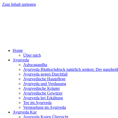
Zum Inhalt springen
Ayurv
Home
Über mich
Ayurveda
Ashwagandha
Ayurveda Bluthochdruck natürlich senken: Der ganzhei
Ayurveda gegen Durchfall
Ayurvedische Hautpflege
Ayurveda und Verdauung
Ayurvedische Kräuter
Ayurvedische Gewürze
Ayurveda bei Erkältung
Tee im Ayurveda
Verstopfung im Ayurveda
Ayurveda Kur
Ayurveda Kuren Übersicht