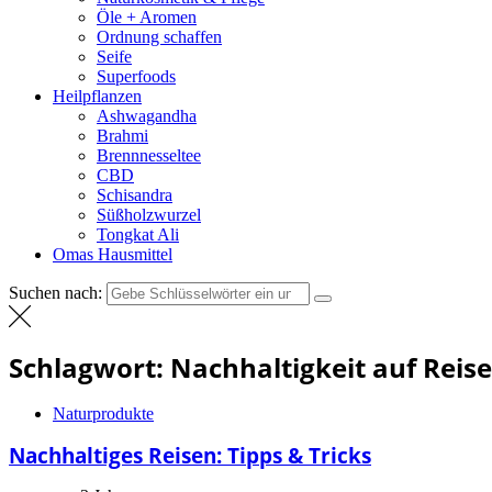
Öle + Aromen
Ordnung schaffen
Seife
Superfoods
Heilpflanzen
Ashwagandha
Brahmi
Brennnesseltee
CBD
Schisandra
Süßholzwurzel
Tongkat Ali
Omas Hausmittel
Suchen nach:
Schlagwort:
Nachhaltigkeit auf Reis
Naturprodukte
Nachhaltiges Reisen: Tipps & Tricks