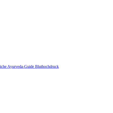
eda Online Magazin
tliche Ayurveda-Guide Bluthochdruck