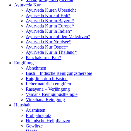
Ayurveda Kur
Ayurveda Kuren Übersicht
Ayurveda Kur auf Bali*
Ayurveda Kur in Bayern*
Ayurveda Kur in Europa*
Ayurveda Kur in Indien*
Ayurveda Kur auf den Malediven*
Ayurveda Kur Nordsee*
Ayurveda Kur Ostsee*
Ayurveda Kur in Thailand*
Panchakarma Kur*
Entgiftung
Abnehmen
Basti – Indische Reinigungstherapie
Entgiften durch Fasten
Leber natürlich entgiften
Rasayana – Verjüngung
Vamana Reinigungstherapie
Virechana Reinigung
Haushalt
Ausmisten
Frühjahrsputz
Heimische Heilpflanzen
Gewürze