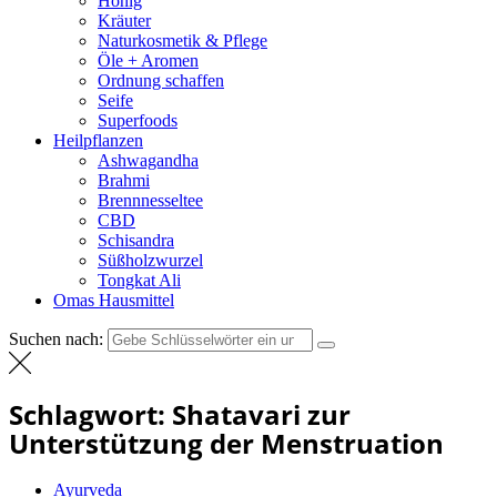
Honig
Kräuter
Naturkosmetik & Pflege
Öle + Aromen
Ordnung schaffen
Seife
Superfoods
Heilpflanzen
Ashwagandha
Brahmi
Brennnesseltee
CBD
Schisandra
Süßholzwurzel
Tongkat Ali
Omas Hausmittel
Suchen nach:
Schlagwort:
Shatavari zur
Unterstützung der Menstruation
Ayurveda