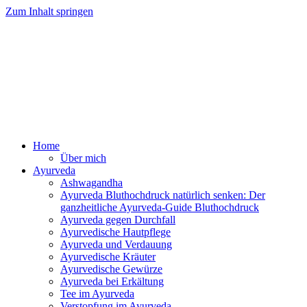
Zum Inhalt springen
Ayurveda Online Magazin
Home
Über mich
Ayurveda
Ashwagandha
Ayurveda Bluthochdruck natürlich senken: Der
ganzheitliche Ayurveda-Guide Bluthochdruck
Ayurveda gegen Durchfall
Ayurvedische Hautpflege
Ayurveda und Verdauung
Ayurvedische Kräuter
Ayurvedische Gewürze
Ayurveda bei Erkältung
Tee im Ayurveda
Verstopfung im Ayurveda