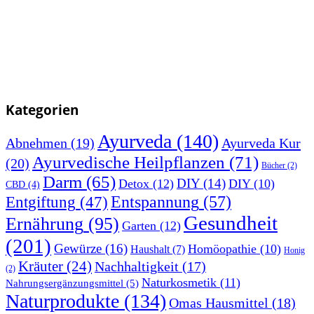
Kategorien
Ayurveda
(140)
Abnehmen
(19)
Ayurveda Kur
Ayurvedische Heilpflanzen
(71)
(20)
Bücher
(2)
Darm
(65)
DIY
(14)
Detox
(12)
DIY
(10)
CBD
(4)
Entspannung
(57)
Entgiftung
(47)
Gesundheit
Ernährung
(95)
Garten
(12)
(201)
Gewürze
(16)
Homöopathie
(10)
Haushalt
(7)
Honig
Kräuter
(24)
Nachhaltigkeit
(17)
(2)
Naturkosmetik
(11)
Nahrungsergänzungsmittel
(5)
Naturprodukte
(134)
Omas Hausmittel
(18)