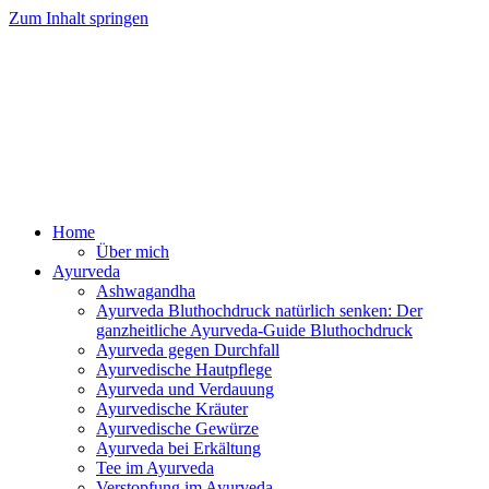
Zum Inhalt springen
Ayurveda Online Magazin
Home
Über mich
Ayurveda
Ashwagandha
Ayurveda Bluthochdruck natürlich senken: Der
ganzheitliche Ayurveda-Guide Bluthochdruck
Ayurveda gegen Durchfall
Ayurvedische Hautpflege
Ayurveda und Verdauung
Ayurvedische Kräuter
Ayurvedische Gewürze
Ayurveda bei Erkältung
Tee im Ayurveda
Verstopfung im Ayurveda