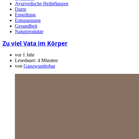
Ayurvedische Heilpflanzen
Darm
Entgiftung
Entspannung
Gesundheit
Naturprodukte
Zu viel Vata im Körper
vor 1 Jahr
Lesedauer:
4 Minuten
von
Ganzwunderbar