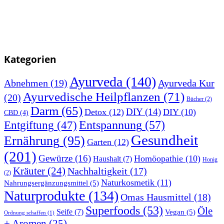
Kategorien
Ayurveda
(140)
Abnehmen
(19)
Ayurveda Kur
Ayurvedische Heilpflanzen
(71)
(20)
Bücher
(2)
Darm
(65)
DIY
(14)
Detox
(12)
DIY
(10)
CBD
(4)
Entspannung
(57)
Entgiftung
(47)
Gesundheit
Ernährung
(95)
Garten
(12)
(201)
Gewürze
(16)
Homöopathie
(10)
Haushalt
(7)
Honig
Kräuter
(24)
Nachhaltigkeit
(17)
(2)
Naturkosmetik
(11)
Nahrungsergänzungsmittel
(5)
Naturprodukte
(134)
Omas Hausmittel
(18)
Superfoods
(53)
Öle
Seife
(7)
Vegan
(5)
Ordnung schaffen
(1)
+ Aromen
(25)