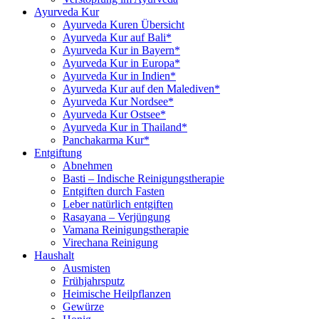
Ayurveda Kur
Ayurveda Kuren Übersicht
Ayurveda Kur auf Bali*
Ayurveda Kur in Bayern*
Ayurveda Kur in Europa*
Ayurveda Kur in Indien*
Ayurveda Kur auf den Malediven*
Ayurveda Kur Nordsee*
Ayurveda Kur Ostsee*
Ayurveda Kur in Thailand*
Panchakarma Kur*
Entgiftung
Abnehmen
Basti – Indische Reinigungstherapie
Entgiften durch Fasten
Leber natürlich entgiften
Rasayana – Verjüngung
Vamana Reinigungstherapie
Virechana Reinigung
Haushalt
Ausmisten
Frühjahrsputz
Heimische Heilpflanzen
Gewürze