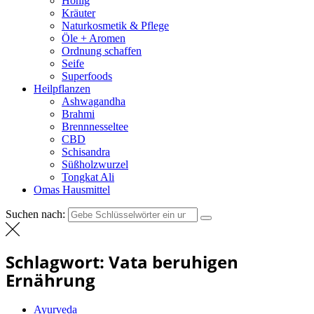
Honig
Kräuter
Naturkosmetik & Pflege
Öle + Aromen
Ordnung schaffen
Seife
Superfoods
Heilpflanzen
Ashwagandha
Brahmi
Brennnesseltee
CBD
Schisandra
Süßholzwurzel
Tongkat Ali
Omas Hausmittel
Suchen nach:
Schlagwort:
Vata beruhigen
Ernährung
Ayurveda