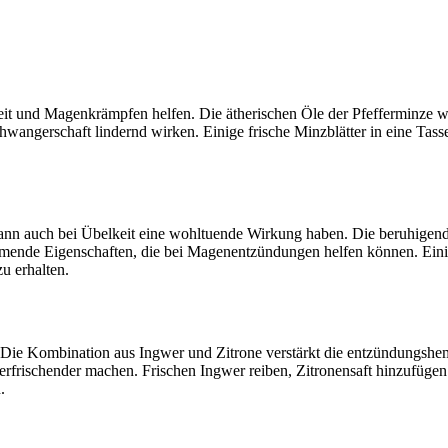
elkeit und Magenkrämpfen helfen. Die ätherischen Öle der Pfefferminz
wangerschaft lindernd wirken. Einige frische Minzblätter in eine Tass
 kann auch bei Übelkeit eine wohltuende Wirkung haben. Die beruhige
mende Eigenschaften, die bei Magenentzündungen helfen können. Einig
u erhalten.
e. Die Kombination aus Ingwer und Zitrone verstärkt die entzündungs
rfrischender machen. Frischen Ingwer reiben, Zitronensaft hinzufügen
.