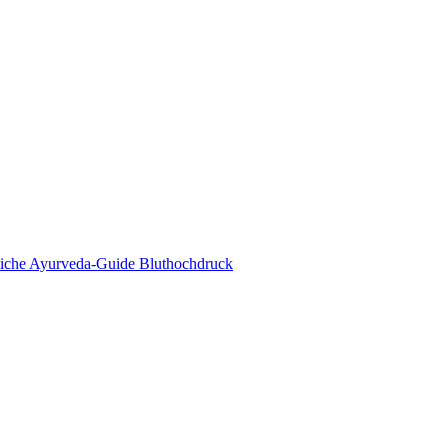
eda Online Magazin
tliche Ayurveda-Guide Bluthochdruck