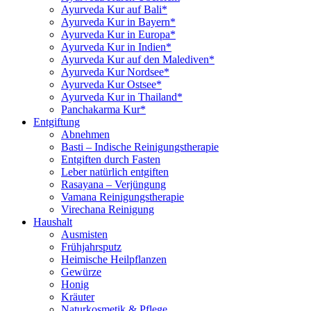
Ayurveda Kur auf Bali*
Ayurveda Kur in Bayern*
Ayurveda Kur in Europa*
Ayurveda Kur in Indien*
Ayurveda Kur auf den Malediven*
Ayurveda Kur Nordsee*
Ayurveda Kur Ostsee*
Ayurveda Kur in Thailand*
Panchakarma Kur*
Entgiftung
Abnehmen
Basti – Indische Reinigungstherapie
Entgiften durch Fasten
Leber natürlich entgiften
Rasayana – Verjüngung
Vamana Reinigungstherapie
Virechana Reinigung
Haushalt
Ausmisten
Frühjahrsputz
Heimische Heilpflanzen
Gewürze
Honig
Kräuter
Naturkosmetik & Pflege