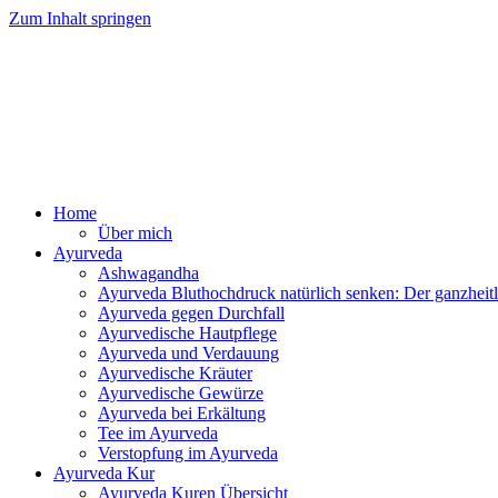
Zum Inhalt springen
Ayurv
Home
Über mich
Ayurveda
Ashwagandha
Ayurveda Bluthochdruck natürlich senken: Der ganzhei
Ayurveda gegen Durchfall
Ayurvedische Hautpflege
Ayurveda und Verdauung
Ayurvedische Kräuter
Ayurvedische Gewürze
Ayurveda bei Erkältung
Tee im Ayurveda
Verstopfung im Ayurveda
Ayurveda Kur
Ayurveda Kuren Übersicht