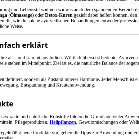
hrung und Lebensstil widmen wir uns auch dem spannenden Bereich d
ga (Ölmassage)
oder
Detox-Kuren
gezielt dabei helfen können, den
en dir, wie du solche ayurvedischen Behandlungen entweder professionel
liche Weise.
nfach erklärt
0 Jahre alt – und stammt aus Indien. Wörtlich übersetzt bedeutet Ayurv
e stehen im Mittelpunkt. Ziel ist es, die natürliche Balance der soge
 definiert, sondern als Zustand innerer Harmonie. Jeder Mensch ist ein
 Bewegung, Entspannung und Kräuteranwendung.
ukte
anzenextrakte und natürliche Rohstoffe bilden die Grundlage vieler An
mitteln, Pflegeprodukten,
Heilpflanzen
, Gewürzmischungen oder Welln
egelmäßig neue Produkte vor, geben dir Tipps zur Anwendung und erklä
steller.