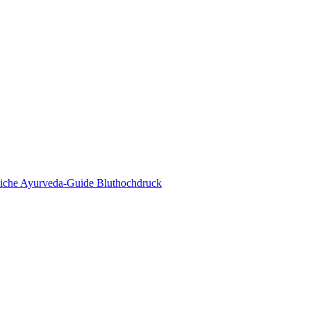
eda Online Magazin
tliche Ayurveda-Guide Bluthochdruck