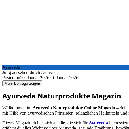
Ayurveda
Jung aussehen durch Ayurveda
Posted on
20. Januar 2026
20. Januar 2026
Mehr Beiträge zeigen
Ayurveda Naturprodukte Magazin
Willkommen im
Ayurveda Naturprodukte Online Magazin
– deine
mit Hilfe von ayurvedischen Prinzipien, pflanzlichen Heilmitteln un
Dieses Magazin richtet sich an alle, die sich für
Ayurveda
interessier
erfährst du alles Wichtige über Ayurveda, gesunde Ernährung, bewähr