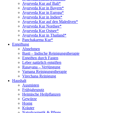
Ayurveda Kur auf Bali*
Ayurveda Kur in Bayern*
Ayurveda Kur in Europa*
Ayurveda Kur in Indien*
Ayurveda Kur auf den Malediven*
Ayurveda Kur Nordsee*
Ayurveda Kur Ostsee*
Ayurveda Kur in Thailand*
Panchakarma Kur*
Entgiftung
Abnehmen
Basti – Indische Reinigungstherapie
Entgiften durch Fasten
Leber natürlich entgiften
Rasayana – Verjüngung
Vamana Reinigungstherapie
Virechana Reinigung
Haushalt
Ausmisten
Frühjahrsputz
Heimische Heilpflanzen
Gewürze
Honig
Kräuter
Naturkosmetik & Pflege