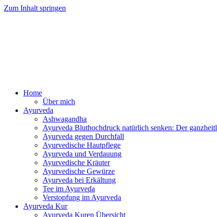
Zum Inhalt springen
Ayurv
Home
Über mich
Ayurveda
Ashwagandha
Ayurveda Bluthochdruck natürlich senken: Der ganzhei
Ayurveda gegen Durchfall
Ayurvedische Hautpflege
Ayurveda und Verdauung
Ayurvedische Kräuter
Ayurvedische Gewürze
Ayurveda bei Erkältung
Tee im Ayurveda
Verstopfung im Ayurveda
Ayurveda Kur
Ayurveda Kuren Übersicht