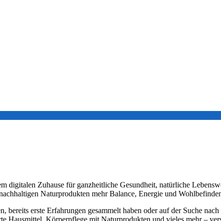
m digitalen Zuhause für ganzheitliche Gesundheit, natürliche Lebenswe
d nachhaltigen Naturprodukten mehr Balance, Energie und Wohlbefinden
en, bereits erste Erfahrungen gesammelt haben oder auf der Suche nach 
te Hausmittel, Körperpflege mit Naturprodukten und vieles mehr – verst