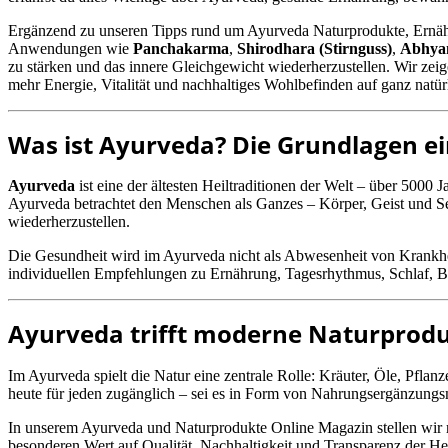
Ergänzend zu unseren Tipps rund um Ayurveda Naturprodukte, Ernä
Anwendungen wie
Panchakarma
,
Shirodhara (Stirnguss)
,
Abhyan
zu stärken und das innere Gleichgewicht wiederherzustellen. Wir zeig
mehr Energie, Vitalität und nachhaltiges Wohlbefinden auf ganz natür
Was ist Ayurveda? Die Grundlagen ei
Ayurveda
ist eine der ältesten Heiltraditionen der Welt – über 500
Ayurveda betrachtet den Menschen als Ganzes – Körper, Geist und Seel
wiederherzustellen.
Die Gesundheit wird im Ayurveda nicht als Abwesenheit von Krankheit
individuellen Empfehlungen zu Ernährung, Tagesrhythmus, Schlaf,
Ayurveda trifft moderne Naturprod
Im Ayurveda spielt die Natur eine zentrale Rolle: Kräuter, Öle, Pfl
heute für jeden zugänglich – sei es in Form von Nahrungsergänzungs
In unserem Ayurveda und Naturprodukte Online Magazin stellen wir r
besonderen Wert auf Qualität, Nachhaltigkeit und Transparenz der Her