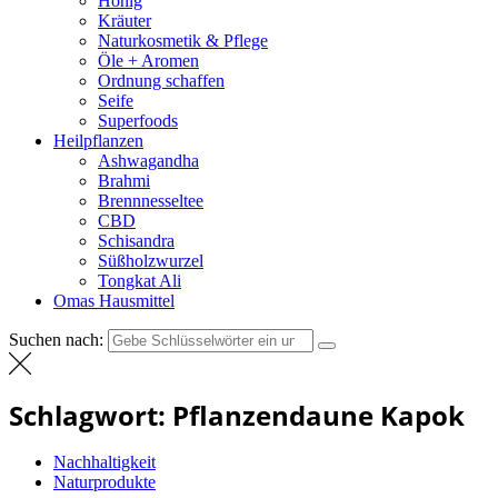
Honig
Kräuter
Naturkosmetik & Pflege
Öle + Aromen
Ordnung schaffen
Seife
Superfoods
Heilpflanzen
Ashwagandha
Brahmi
Brennnesseltee
CBD
Schisandra
Süßholzwurzel
Tongkat Ali
Omas Hausmittel
Suchen nach:
Schlagwort:
Pflanzendaune Kapok
Nachhaltigkeit
Naturprodukte