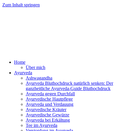
Zum Inhalt springen
Ayurveda Online Magazin
Home
Über mich
Ayurveda
Ashwagandha
Ayurveda Bluthochdruck natürlich senken: Der
ganzheitliche Ayurveda-Guide Bluthochdruck
Ayurveda gegen Durchfall
Ayurvedische Hautpflege
Ayurveda und Verdauung
Ayurvedische Kräuter
Ayurvedische Gewürze
Ayurveda bei Erkältung
Tee im Ayurveda
Verstopfung im Ayurveda