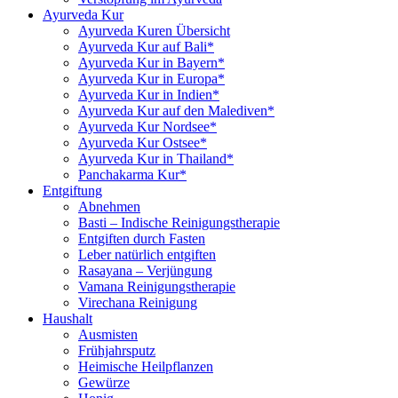
Ayurveda Kur
Ayurveda Kuren Übersicht
Ayurveda Kur auf Bali*
Ayurveda Kur in Bayern*
Ayurveda Kur in Europa*
Ayurveda Kur in Indien*
Ayurveda Kur auf den Malediven*
Ayurveda Kur Nordsee*
Ayurveda Kur Ostsee*
Ayurveda Kur in Thailand*
Panchakarma Kur*
Entgiftung
Abnehmen
Basti – Indische Reinigungstherapie
Entgiften durch Fasten
Leber natürlich entgiften
Rasayana – Verjüngung
Vamana Reinigungstherapie
Virechana Reinigung
Haushalt
Ausmisten
Frühjahrsputz
Heimische Heilpflanzen
Gewürze