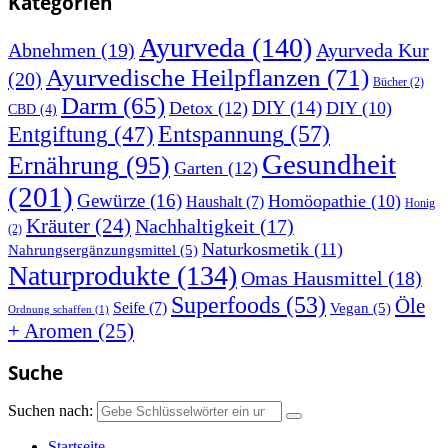
Kategorien
Ayurveda
(140)
Abnehmen
(19)
Ayurveda Kur
Ayurvedische Heilpflanzen
(71)
(20)
Bücher
(2)
Darm
(65)
DIY
(14)
Detox
(12)
DIY
(10)
CBD
(4)
Entspannung
(57)
Entgiftung
(47)
Gesundheit
Ernährung
(95)
Garten
(12)
(201)
Gewürze
(16)
Homöopathie
(10)
Haushalt
(7)
Honig
Kräuter
(24)
Nachhaltigkeit
(17)
(2)
Naturkosmetik
(11)
Nahrungsergänzungsmittel
(5)
Naturprodukte
(134)
Omas Hausmittel
(18)
Superfoods
(53)
Öle
Seife
(7)
Vegan
(5)
Ordnung schaffen
(1)
+ Aromen
(25)
Suche
Suchen nach:
Startseite