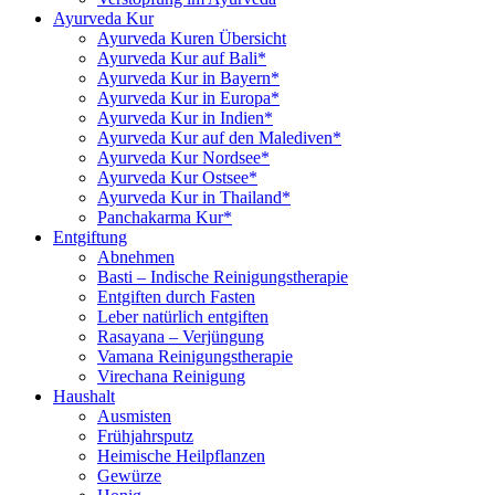
Ayurveda Kur
Ayurveda Kuren Übersicht
Ayurveda Kur auf Bali*
Ayurveda Kur in Bayern*
Ayurveda Kur in Europa*
Ayurveda Kur in Indien*
Ayurveda Kur auf den Malediven*
Ayurveda Kur Nordsee*
Ayurveda Kur Ostsee*
Ayurveda Kur in Thailand*
Panchakarma Kur*
Entgiftung
Abnehmen
Basti – Indische Reinigungstherapie
Entgiften durch Fasten
Leber natürlich entgiften
Rasayana – Verjüngung
Vamana Reinigungstherapie
Virechana Reinigung
Haushalt
Ausmisten
Frühjahrsputz
Heimische Heilpflanzen
Gewürze