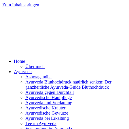
Zum Inhalt springen
Ayurveda Online Magazin
Home
Über mich
Ayurveda
Ashwagandha
Ayurveda Bluthochdruck natürlich senken: Der
ganzheitliche Ayurveda-Guide Bluthochdruck
Ayurveda gegen Durchfall
Ayurvedische Hautpflege
Ayurveda und Verdauung
Ayurvedische Kräuter
Ayurvedische Gewürze
Ayurveda bei Erkältung
Tee im Ayurveda
Verstopfung im Ayurveda