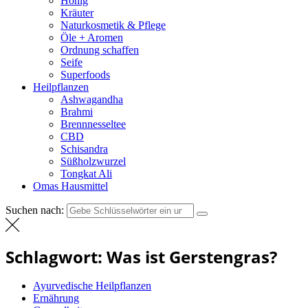
Honig
Kräuter
Naturkosmetik & Pflege
Öle + Aromen
Ordnung schaffen
Seife
Superfoods
Heilpflanzen
Ashwagandha
Brahmi
Brennnesseltee
CBD
Schisandra
Süßholzwurzel
Tongkat Ali
Omas Hausmittel
Suchen nach:
Schlagwort:
Was ist Gerstengras?
Ayurvedische Heilpflanzen
Ernährung