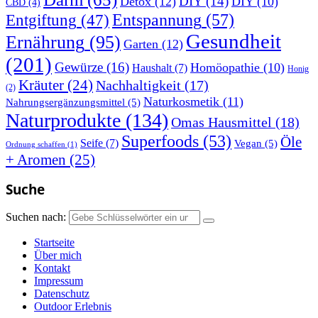
DIY
(14)
Detox
(12)
DIY
(10)
CBD
(4)
Entspannung
(57)
Entgiftung
(47)
Gesundheit
Ernährung
(95)
Garten
(12)
(201)
Gewürze
(16)
Homöopathie
(10)
Haushalt
(7)
Honig
Kräuter
(24)
Nachhaltigkeit
(17)
(2)
Naturkosmetik
(11)
Nahrungsergänzungsmittel
(5)
Naturprodukte
(134)
Omas Hausmittel
(18)
Superfoods
(53)
Öle
Seife
(7)
Vegan
(5)
Ordnung schaffen
(1)
+ Aromen
(25)
Suche
Suchen nach:
Startseite
Über mich
Kontakt
Impressum
Datenschutz
Outdoor Erlebnis