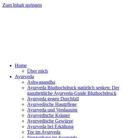
Zum Inhalt springen
Ayurveda Online Magazin
Home
Über mich
Ayurveda
Ashwagandha
Ayurveda Bluthochdruck natürlich senken: Der
ganzheitliche Ayurveda-Guide Bluthochdruck
Ayurveda gegen Durchfall
Ayurvedische Hautpflege
Ayurveda und Verdauung
Ayurvedische Kräuter
Ayurvedische Gewürze
Ayurveda bei Erkältung
Tee im Ayurveda
Verstopfung im Ayurveda