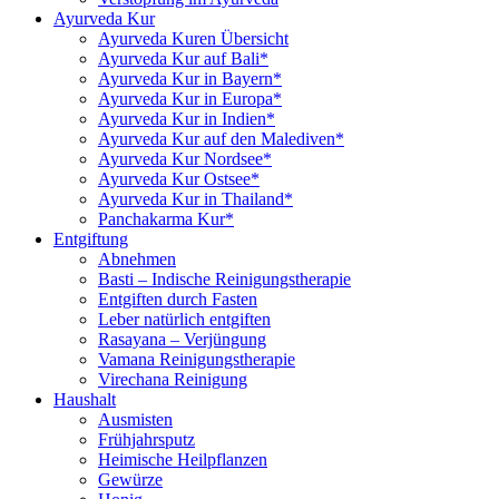
Ayurveda Kur
Ayurveda Kuren Übersicht
Ayurveda Kur auf Bali*
Ayurveda Kur in Bayern*
Ayurveda Kur in Europa*
Ayurveda Kur in Indien*
Ayurveda Kur auf den Malediven*
Ayurveda Kur Nordsee*
Ayurveda Kur Ostsee*
Ayurveda Kur in Thailand*
Panchakarma Kur*
Entgiftung
Abnehmen
Basti – Indische Reinigungstherapie
Entgiften durch Fasten
Leber natürlich entgiften
Rasayana – Verjüngung
Vamana Reinigungstherapie
Virechana Reinigung
Haushalt
Ausmisten
Frühjahrsputz
Heimische Heilpflanzen
Gewürze