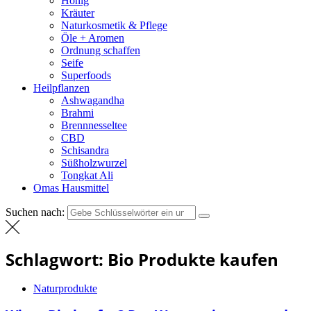
Honig
Kräuter
Naturkosmetik & Pflege
Öle + Aromen
Ordnung schaffen
Seife
Superfoods
Heilpflanzen
Ashwagandha
Brahmi
Brennnesseltee
CBD
Schisandra
Süßholzwurzel
Tongkat Ali
Omas Hausmittel
Suchen nach:
Schlagwort:
Bio Produkte kaufen
Naturprodukte