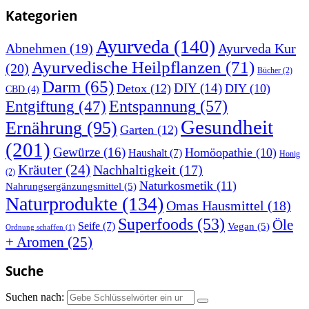
Kategorien
Ayurveda
(140)
Abnehmen
(19)
Ayurveda Kur
Ayurvedische Heilpflanzen
(71)
(20)
Bücher
(2)
Darm
(65)
DIY
(14)
Detox
(12)
DIY
(10)
CBD
(4)
Entspannung
(57)
Entgiftung
(47)
Gesundheit
Ernährung
(95)
Garten
(12)
(201)
Gewürze
(16)
Homöopathie
(10)
Haushalt
(7)
Honig
Kräuter
(24)
Nachhaltigkeit
(17)
(2)
Naturkosmetik
(11)
Nahrungsergänzungsmittel
(5)
Naturprodukte
(134)
Omas Hausmittel
(18)
Superfoods
(53)
Öle
Seife
(7)
Vegan
(5)
Ordnung schaffen
(1)
+ Aromen
(25)
Suche
Suchen nach: