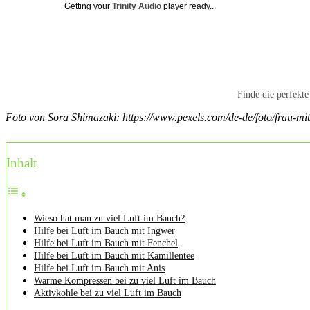
Getting your
Trinity Audio
player ready...
Finde die perfekt
Foto von Sora Shimazaki: https://www.pexels.com/de-de/foto/frau-
Inhalt
Wieso hat man zu viel Luft im Bauch?
Hilfe bei Luft im Bauch mit Ingwer
Hilfe bei Luft im Bauch mit Fenchel
Hilfe bei Luft im Bauch mit Kamillentee
Hilfe bei Luft im Bauch mit Anis
Warme Kompressen bei zu viel Luft im Bauch
Aktivkohle bei zu viel Luft im Bauch