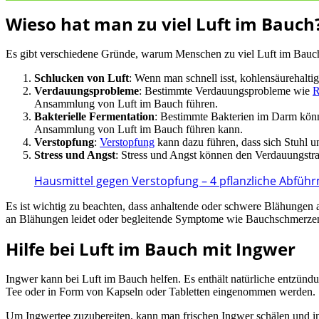
Wieso hat man zu viel Luft im Bauch
Es gibt verschiedene Gründe, warum Menschen zu viel Luft im Bauch
Schlucken von Luft
: Wenn man schnell isst, kohlensäurehalti
Verdauungsprobleme
: Bestimmte Verdauungsprobleme wie
R
Ansammlung von Luft im Bauch führen.
Bakterielle Fermentation
: Bestimmte Bakterien im Darm könne
Ansammlung von Luft im Bauch führen kann.
Verstopfung
:
Verstopfung
kann dazu führen, dass sich Stuhl
Stress und Angst
: Stress und Angst können den Verdauungstr
Hausmittel gegen Verstopfung – 4 pflanzliche Abführ
Es ist wichtig zu beachten, dass anhaltende oder schwere Blähungen
an Blähungen leidet oder begleitende Symptome wie Bauchschmerzen 
Hilfe bei Luft im Bauch mit Ingwer
Ingwer kann bei Luft im Bauch helfen. Es enthält natürliche entzü
Tee oder in Form von Kapseln oder Tabletten eingenommen werden.
Um Ingwertee zuzubereiten, kann man frischen Ingwer schälen und i