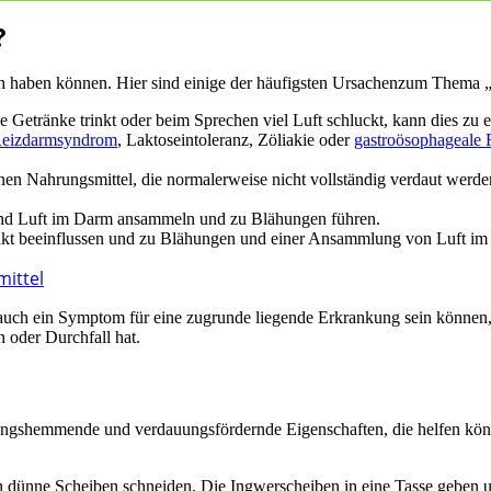
?
 haben können. Hier sind einige der häufigsten Ursachenzum Thema „
ge Getränke trinkt oder beim Sprechen viel Luft schluckt, kann dies z
eizdarmsyndrom
, Laktoseintoleranz, Zöliakie oder
gastroösophageale
n Nahrungsmittel, die normalerweise nicht vollständig verdaut werden
 und Luft im Darm ansammeln und zu Blähungen führen.
akt beeinflussen und zu Blähungen und einer Ansammlung von Luft im
mittel
 auch ein Symptom für eine zugrunde liegende Erkrankung sein können,
oder Durchfall hat.
ndungshemmende und verdauungsfördernde Eigenschaften, die helfen k
n dünne Scheiben schneiden. Die Ingwerscheiben in eine Tasse geben 