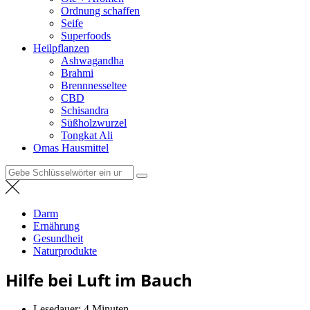
Ordnung schaffen
Seife
Superfoods
Heilpflanzen
Ashwagandha
Brahmi
Brennnesseltee
CBD
Schisandra
Süßholzwurzel
Tongkat Ali
Omas Hausmittel
Suchen
nach:
Darm
Ernährung
Gesundheit
Naturprodukte
Hilfe bei Luft im Bauch
Lesedauer:
4 Minuten