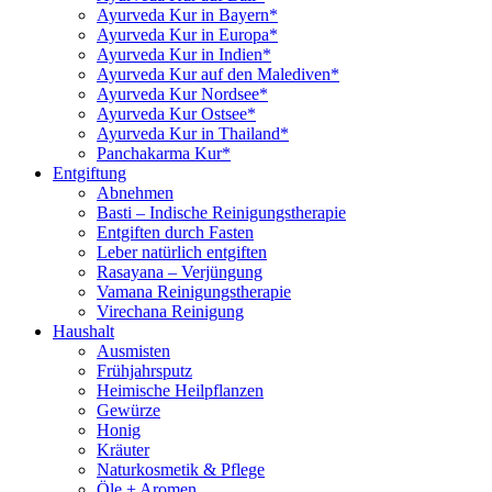
Ayurveda Kur in Bayern*
Ayurveda Kur in Europa*
Ayurveda Kur in Indien*
Ayurveda Kur auf den Malediven*
Ayurveda Kur Nordsee*
Ayurveda Kur Ostsee*
Ayurveda Kur in Thailand*
Panchakarma Kur*
Entgiftung
Abnehmen
Basti – Indische Reinigungstherapie
Entgiften durch Fasten
Leber natürlich entgiften
Rasayana – Verjüngung
Vamana Reinigungstherapie
Virechana Reinigung
Haushalt
Ausmisten
Frühjahrsputz
Heimische Heilpflanzen
Gewürze
Honig
Kräuter
Naturkosmetik & Pflege
Öle + Aromen