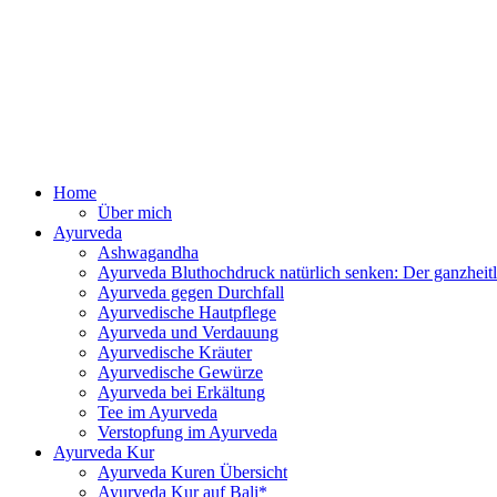
Zum
Inhalt
springen
Ayurv
Home
Über mich
Ayurveda
Ashwagandha
Ayurveda Bluthochdruck natürlich senken: Der ganzhei
Ayurveda gegen Durchfall
Ayurvedische Hautpflege
Ayurveda und Verdauung
Ayurvedische Kräuter
Ayurvedische Gewürze
Ayurveda bei Erkältung
Tee im Ayurveda
Verstopfung im Ayurveda
Ayurveda Kur
Ayurveda Kuren Übersicht
Ayurveda Kur auf Bali*