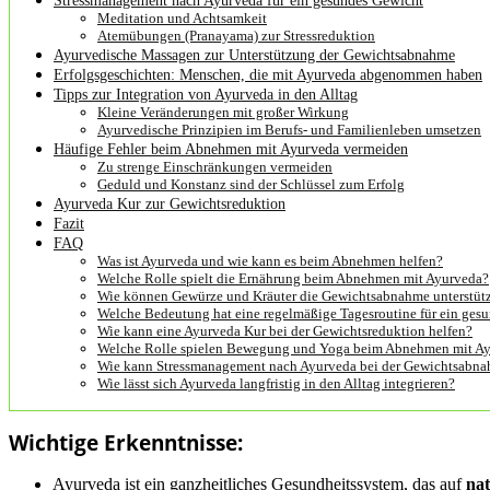
Stressmanagement nach Ayurveda für ein gesundes Gewicht
Meditation und Achtsamkeit
Atemübungen (Pranayama) zur Stressreduktion
Ayurvedische Massagen zur Unterstützung der Gewichtsabnahme
Erfolgsgeschichten: Menschen, die mit Ayurveda abgenommen haben
Tipps zur Integration von Ayurveda in den Alltag
Kleine Veränderungen mit großer Wirkung
Ayurvedische Prinzipien im Berufs- und Familienleben umsetzen
Häufige Fehler beim Abnehmen mit Ayurveda vermeiden
Zu strenge Einschränkungen vermeiden
Geduld und Konstanz sind der Schlüssel zum Erfolg
Ayurveda Kur zur Gewichtsreduktion
Fazit
FAQ
Was ist Ayurveda und wie kann es beim Abnehmen helfen?
Welche Rolle spielt die Ernährung beim Abnehmen mit Ayurveda?
Wie können Gewürze und Kräuter die Gewichtsabnahme unterstüt
Welche Bedeutung hat eine regelmäßige Tagesroutine für ein ges
Wie kann eine Ayurveda Kur bei der Gewichtsreduktion helfen?
Welche Rolle spielen Bewegung und Yoga beim Abnehmen mit A
Wie kann Stressmanagement nach Ayurveda bei der Gewichtsabna
Wie lässt sich Ayurveda langfristig in den Alltag integrieren?
Wichtige Erkenntnisse:
Ayurveda ist ein ganzheitliches Gesundheitssystem, das auf
na