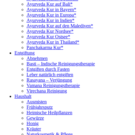
Ayurveda Kur auf Bali*
Ayurveda Kur in Bayern*
Ayurveda Kur in Europa*
Ayurveda Kur in Indien*
Ayurveda Kur auf den Malediven*
Ayurveda Kur Nordsee*
Ayurveda Kur Ostsee*
Ayurveda Kur in Thailand*
Panchakarma Kur*
Entgiftung
Abnehmen
Basti – Indische Reinigungstherapie
Entgiften durch Fasten
Leber natürlich entgiften
Rasayana – Verjüngung
Vamana Reinigungstherapie
Virechana Reinigung
Haushalt
Ausmisten
Frühjahrsputz
Heimische Heilpflanzen
Gewürze
Honig
Kräuter
Naturkosmetik & Pflege