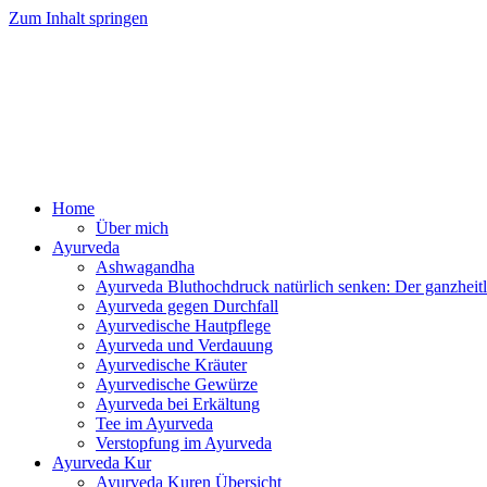
Zum Inhalt springen
Ayurv
Home
Über mich
Ayurveda
Ashwagandha
Ayurveda Bluthochdruck natürlich senken: Der ganzhei
Ayurveda gegen Durchfall
Ayurvedische Hautpflege
Ayurveda und Verdauung
Ayurvedische Kräuter
Ayurvedische Gewürze
Ayurveda bei Erkältung
Tee im Ayurveda
Verstopfung im Ayurveda
Ayurveda Kur
Ayurveda Kuren Übersicht