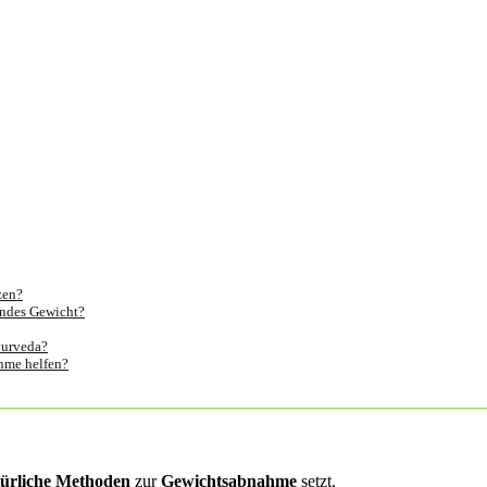
zen?
undes Gewicht?
yurveda?
hme helfen?
türliche Methoden
zur
Gewichtsabnahme
setzt.