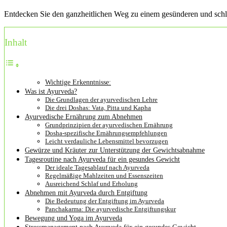
Entdecken Sie den ganzheitlichen Weg zu einem gesünderen und schlan
Inhalt
Wichtige Erkenntnisse:
Was ist Ayurveda?
Die Grundlagen der ayurvedischen Lehre
Die drei Doshas: Vata, Pitta und Kapha
Ayurvedische Ernährung zum Abnehmen
Grundprinzipien der ayurvedischen Ernährung
Dosha-spezifische Ernährungsempfehlungen
Leicht verdauliche Lebensmittel bevorzugen
Gewürze und Kräuter zur Unterstützung der Gewichtsabnahme
Tagesroutine nach Ayurveda für ein gesundes Gewicht
Der ideale Tagesablauf nach Ayurveda
Regelmäßige Mahlzeiten und Essenszeiten
Ausreichend Schlaf und Erholung
Abnehmen mit Ayurveda durch Entgiftung
Die Bedeutung der Entgiftung im Ayurveda
Panchakarma: Die ayurvedische Entgiftungskur
Bewegung und Yoga im Ayurveda