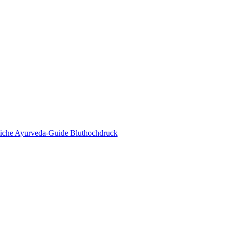
eda Online Magazin
tliche Ayurveda-Guide Bluthochdruck