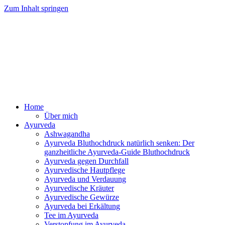
Zum Inhalt springen
Ayurveda Online Magazin
Home
Über mich
Ayurveda
Ashwagandha
Ayurveda Bluthochdruck natürlich senken: Der
ganzheitliche Ayurveda-Guide Bluthochdruck
Ayurveda gegen Durchfall
Ayurvedische Hautpflege
Ayurveda und Verdauung
Ayurvedische Kräuter
Ayurvedische Gewürze
Ayurveda bei Erkältung
Tee im Ayurveda
Verstopfung im Ayurveda