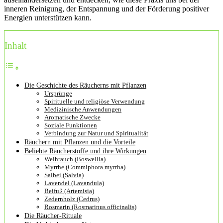
inneren Reinigung, der Entspannung und der Förderung positiver
Energien unterstützen kann.
Inhalt
Die Geschichte des Räucherns mit Pflanzen
Ursprünge
Spirituelle und religiöse Verwendung
Medizinische Anwendungen
Aromatische Zwecke
Soziale Funktionen
Verbindung zur Natur und Spiritualität
Räuchern mit Pflanzen und die Vorteile
Beliebte Räucherstoffe und ihre Wirkungen
Weihrauch (Boswellia)
Myrrhe (Commiphora myrrha)
Salbei (Salvia)
Lavendel (Lavandula)
Beifuß (Artemisia)
Zedernholz (Cedrus)
Rosmarin (Rosmarinus officinalis)
Die Räucher-Rituale