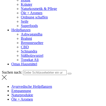
Honig
Kräuter
Naturkosmetik & Pflege
Öle + Aromen
Ordnung schaffen
Seife
Superfoods
Heilpflanzen
Ashwagandha
Brahmi
Brennnesseltee
CBD
Schisandra
Süßholzwurzel
Tongkat Ali
Omas Hausmittel
Suchen nach:
Ayurvedische Heilpflanzen
Entspannung
Naturprodukte
Öle + Aromen