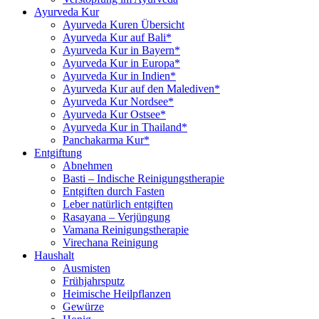
Ayurveda Kur
Ayurveda Kuren Übersicht
Ayurveda Kur auf Bali*
Ayurveda Kur in Bayern*
Ayurveda Kur in Europa*
Ayurveda Kur in Indien*
Ayurveda Kur auf den Malediven*
Ayurveda Kur Nordsee*
Ayurveda Kur Ostsee*
Ayurveda Kur in Thailand*
Panchakarma Kur*
Entgiftung
Abnehmen
Basti – Indische Reinigungstherapie
Entgiften durch Fasten
Leber natürlich entgiften
Rasayana – Verjüngung
Vamana Reinigungstherapie
Virechana Reinigung
Haushalt
Ausmisten
Frühjahrsputz
Heimische Heilpflanzen
Gewürze