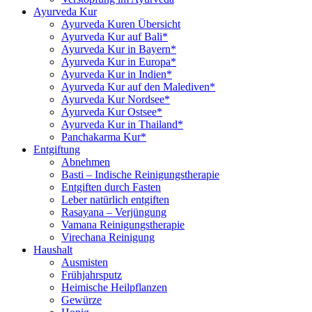
Ayurveda Kur
Ayurveda Kuren Übersicht
Ayurveda Kur auf Bali*
Ayurveda Kur in Bayern*
Ayurveda Kur in Europa*
Ayurveda Kur in Indien*
Ayurveda Kur auf den Malediven*
Ayurveda Kur Nordsee*
Ayurveda Kur Ostsee*
Ayurveda Kur in Thailand*
Panchakarma Kur*
Entgiftung
Abnehmen
Basti – Indische Reinigungstherapie
Entgiften durch Fasten
Leber natürlich entgiften
Rasayana – Verjüngung
Vamana Reinigungstherapie
Virechana Reinigung
Haushalt
Ausmisten
Frühjahrsputz
Heimische Heilpflanzen
Gewürze