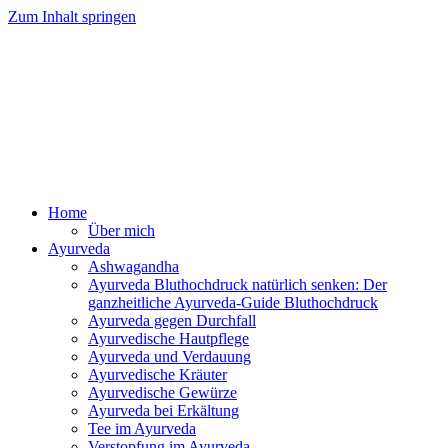
Zum Inhalt springen
Ayurveda Online Magazin
Home
Über mich
Ayurveda
Ashwagandha
Ayurveda Bluthochdruck natürlich senken: Der
ganzheitliche Ayurveda-Guide Bluthochdruck
Ayurveda gegen Durchfall
Ayurvedische Hautpflege
Ayurveda und Verdauung
Ayurvedische Kräuter
Ayurvedische Gewürze
Ayurveda bei Erkältung
Tee im Ayurveda
Verstopfung im Ayurveda