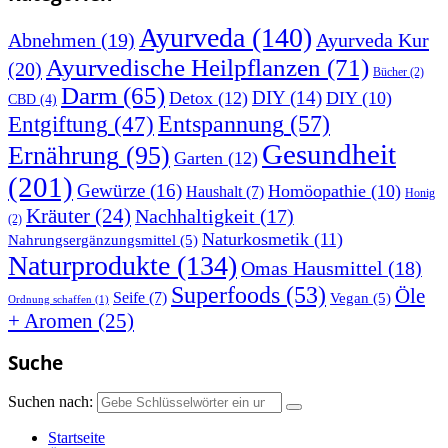
Ayurveda
(140)
Abnehmen
(19)
Ayurveda Kur
Ayurvedische Heilpflanzen
(71)
(20)
Bücher
(2)
Darm
(65)
DIY
(14)
Detox
(12)
DIY
(10)
CBD
(4)
Entspannung
(57)
Entgiftung
(47)
Gesundheit
Ernährung
(95)
Garten
(12)
(201)
Gewürze
(16)
Homöopathie
(10)
Haushalt
(7)
Honig
Kräuter
(24)
Nachhaltigkeit
(17)
(2)
Naturkosmetik
(11)
Nahrungsergänzungsmittel
(5)
Naturprodukte
(134)
Omas Hausmittel
(18)
Superfoods
(53)
Öle
Seife
(7)
Vegan
(5)
Ordnung schaffen
(1)
+ Aromen
(25)
Suche
Suchen nach:
Startseite