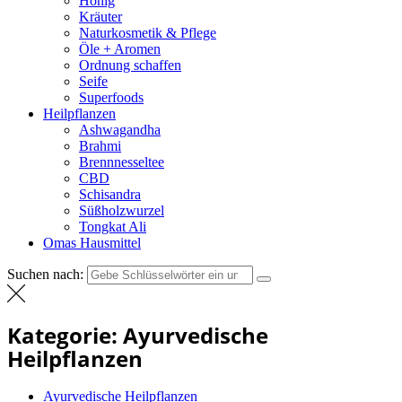
Honig
Kräuter
Naturkosmetik & Pflege
Öle + Aromen
Ordnung schaffen
Seife
Superfoods
Heilpflanzen
Ashwagandha
Brahmi
Brennnesseltee
CBD
Schisandra
Süßholzwurzel
Tongkat Ali
Omas Hausmittel
Suchen nach:
Kategorie:
Ayurvedische
Heilpflanzen
Ayurvedische Heilpflanzen