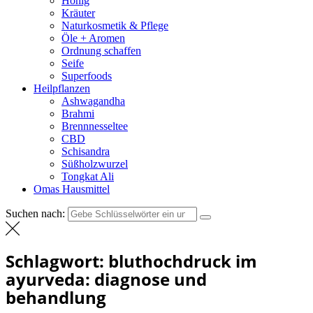
Honig
Kräuter
Naturkosmetik & Pflege
Öle + Aromen
Ordnung schaffen
Seife
Superfoods
Heilpflanzen
Ashwagandha
Brahmi
Brennnesseltee
CBD
Schisandra
Süßholzwurzel
Tongkat Ali
Omas Hausmittel
Suchen nach:
Schlagwort:
bluthochdruck im
ayurveda: diagnose und
behandlung