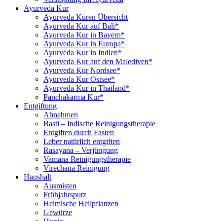
Ayurveda Kur
Ayurveda Kuren Übersicht
Ayurveda Kur auf Bali*
Ayurveda Kur in Bayern*
Ayurveda Kur in Europa*
Ayurveda Kur in Indien*
Ayurveda Kur auf den Malediven*
Ayurveda Kur Nordsee*
Ayurveda Kur Ostsee*
Ayurveda Kur in Thailand*
Panchakarma Kur*
Entgiftung
Abnehmen
Basti – Indische Reinigungstherapie
Entgiften durch Fasten
Leber natürlich entgiften
Rasayana – Verjüngung
Vamana Reinigungstherapie
Virechana Reinigung
Haushalt
Ausmisten
Frühjahrsputz
Heimische Heilpflanzen
Gewürze