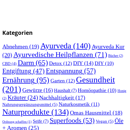
Kategorien
Ayurveda
(140)
Abnehmen
(19)
Ayurveda Kur
Ayurvedische Heilpflanzen
(71)
(20)
Bücher
(2)
Darm
(65)
DIY
(14)
Detox
(12)
DIY
(10)
CBD
(4)
Entspannung
(57)
Entgiftung
(47)
Gesundheit
Ernährung
(95)
Garten
(12)
(201)
Gewürze
(16)
Homöopathie
(10)
Haushalt
(7)
Honig
Kräuter
(24)
Nachhaltigkeit
(17)
(2)
Naturkosmetik
(11)
Nahrungsergänzungsmittel
(5)
Naturprodukte
(134)
Omas Hausmittel
(18)
Superfoods
(53)
Öle
Seife
(7)
Vegan
(5)
Ordnung schaffen
(1)
+ Aromen
(25)