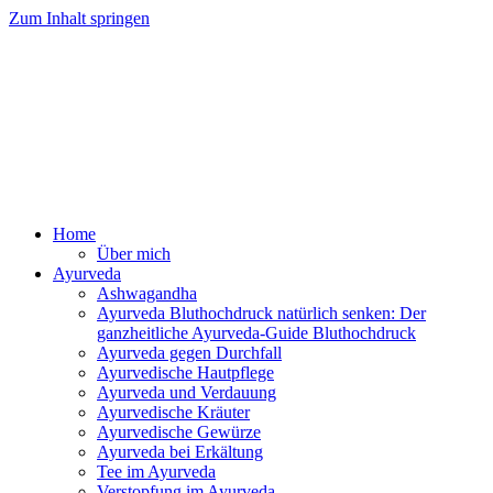
Zum Inhalt springen
Ayurveda Online Magazin
Home
Über mich
Ayurveda
Ashwagandha
Ayurveda Bluthochdruck natürlich senken: Der
ganzheitliche Ayurveda-Guide Bluthochdruck
Ayurveda gegen Durchfall
Ayurvedische Hautpflege
Ayurveda und Verdauung
Ayurvedische Kräuter
Ayurvedische Gewürze
Ayurveda bei Erkältung
Tee im Ayurveda
Verstopfung im Ayurveda