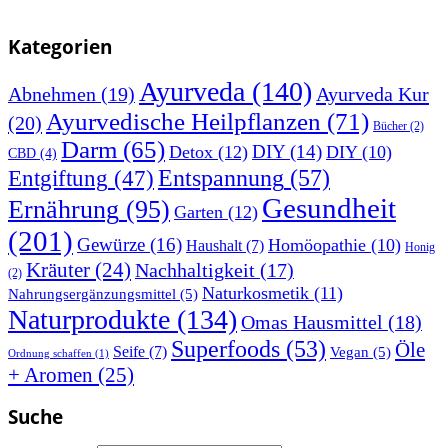
Kategorien
Ayurveda
(140)
Abnehmen
(19)
Ayurveda Kur
Ayurvedische Heilpflanzen
(71)
(20)
Bücher
(2)
Darm
(65)
DIY
(14)
Detox
(12)
DIY
(10)
CBD
(4)
Entspannung
(57)
Entgiftung
(47)
Gesundheit
Ernährung
(95)
Garten
(12)
(201)
Gewürze
(16)
Homöopathie
(10)
Haushalt
(7)
Honig
Kräuter
(24)
Nachhaltigkeit
(17)
(2)
Naturkosmetik
(11)
Nahrungsergänzungsmittel
(5)
Naturprodukte
(134)
Omas Hausmittel
(18)
Superfoods
(53)
Öle
Seife
(7)
Vegan
(5)
Ordnung schaffen
(1)
+ Aromen
(25)
Suche