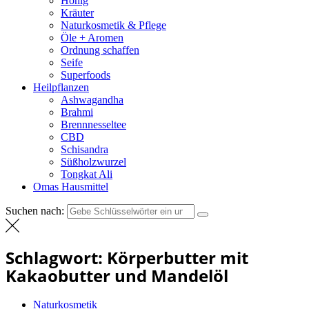
Honig
Kräuter
Naturkosmetik & Pflege
Öle + Aromen
Ordnung schaffen
Seife
Superfoods
Heilpflanzen
Ashwagandha
Brahmi
Brennnesseltee
CBD
Schisandra
Süßholzwurzel
Tongkat Ali
Omas Hausmittel
Suchen nach:
Schlagwort:
Körperbutter mit
Kakaobutter und Mandelöl
Naturkosmetik