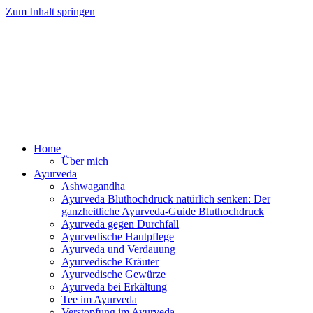
Zum Inhalt springen
Ayurveda Online Magazin
Home
Über mich
Ayurveda
Ashwagandha
Ayurveda Bluthochdruck natürlich senken: Der
ganzheitliche Ayurveda-Guide Bluthochdruck
Ayurveda gegen Durchfall
Ayurvedische Hautpflege
Ayurveda und Verdauung
Ayurvedische Kräuter
Ayurvedische Gewürze
Ayurveda bei Erkältung
Tee im Ayurveda
Verstopfung im Ayurveda