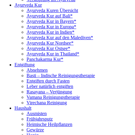
Ayurveda Kur
Ayurveda Kuren Übersicht
Ayurveda Kur auf Bali*
Ayurveda Kur in Bayern*
Ayurveda Kur in Europa*
Ayurveda Kur in Indien*
Ayurveda Kur auf den Malediven*
Ayurveda Kur Nordsee*
Ayurveda Kur Ostsee*
Ayurveda Kur in Thailand*
Panchakarma Kur*
Entgiftung
Abnehmen
Basti – Indische Reinigungstherapie
Entgiften durch Fasten
Leber natürlich entgiften
Rasayana – Verjüngung
Vamana Reinigungstherapie
Virechana Reinigung
Haushalt
Ausmisten
Frühjahrsputz
Heimische Heilpflanzen
Gewürze