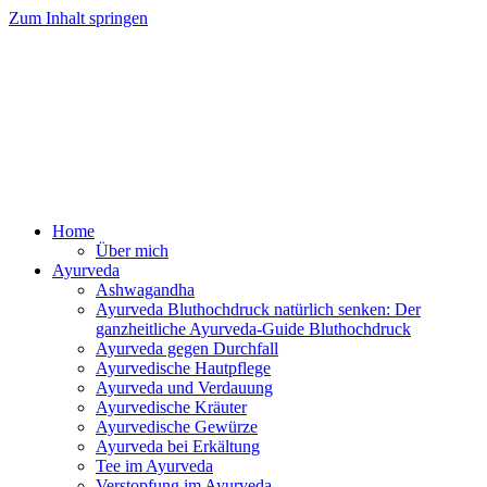
Zum Inhalt springen
Ayurveda Online Magazin
Home
Über mich
Ayurveda
Ashwagandha
Ayurveda Bluthochdruck natürlich senken: Der
ganzheitliche Ayurveda-Guide Bluthochdruck
Ayurveda gegen Durchfall
Ayurvedische Hautpflege
Ayurveda und Verdauung
Ayurvedische Kräuter
Ayurvedische Gewürze
Ayurveda bei Erkältung
Tee im Ayurveda
Verstopfung im Ayurveda