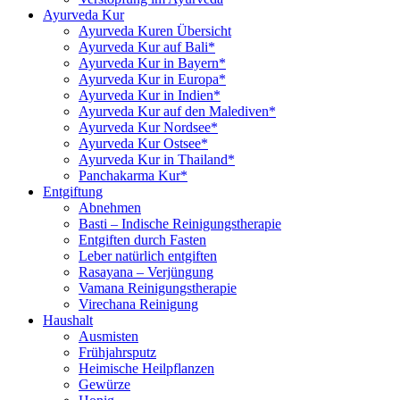
Ayurveda Kur
Ayurveda Kuren Übersicht
Ayurveda Kur auf Bali*
Ayurveda Kur in Bayern*
Ayurveda Kur in Europa*
Ayurveda Kur in Indien*
Ayurveda Kur auf den Malediven*
Ayurveda Kur Nordsee*
Ayurveda Kur Ostsee*
Ayurveda Kur in Thailand*
Panchakarma Kur*
Entgiftung
Abnehmen
Basti – Indische Reinigungstherapie
Entgiften durch Fasten
Leber natürlich entgiften
Rasayana – Verjüngung
Vamana Reinigungstherapie
Virechana Reinigung
Haushalt
Ausmisten
Frühjahrsputz
Heimische Heilpflanzen
Gewürze