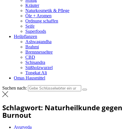
Honig
Kräuter
Naturkosmetik & Pflege
Öle + Aromen
Ordnung schaffen
Seife
Superfoods
Heilpflanzen
Ashwagandha
Brahmi
Brennnesseltee
CBD
Schisandra
Süßholzwurzel
Tongkat Ali
Omas Hausmittel
Suchen nach:
Schlagwort:
Naturheilkunde gegen
Burnout
Ayurveda