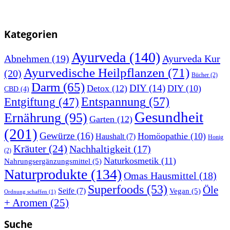
Kategorien
Ayurveda
(140)
Abnehmen
(19)
Ayurveda Kur
Ayurvedische Heilpflanzen
(71)
(20)
Bücher
(2)
Darm
(65)
DIY
(14)
Detox
(12)
DIY
(10)
CBD
(4)
Entspannung
(57)
Entgiftung
(47)
Gesundheit
Ernährung
(95)
Garten
(12)
(201)
Gewürze
(16)
Homöopathie
(10)
Haushalt
(7)
Honig
Kräuter
(24)
Nachhaltigkeit
(17)
(2)
Naturkosmetik
(11)
Nahrungsergänzungsmittel
(5)
Naturprodukte
(134)
Omas Hausmittel
(18)
Superfoods
(53)
Öle
Seife
(7)
Vegan
(5)
Ordnung schaffen
(1)
+ Aromen
(25)
Suche