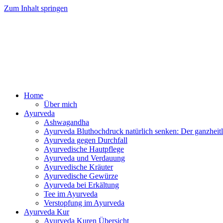
Zum Inhalt springen
Ayurv
Home
Über mich
Ayurveda
Ashwagandha
Ayurveda Bluthochdruck natürlich senken: Der ganzhei
Ayurveda gegen Durchfall
Ayurvedische Hautpflege
Ayurveda und Verdauung
Ayurvedische Kräuter
Ayurvedische Gewürze
Ayurveda bei Erkältung
Tee im Ayurveda
Verstopfung im Ayurveda
Ayurveda Kur
Ayurveda Kuren Übersicht