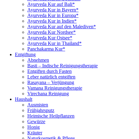
Ayurveda Kur auf Bali*
Ayurveda Kur in Bayern*
Ayurveda Kur in Europa*
Ayurveda Kur in Indien*
Ayurveda Kur auf den Malediven*
Ayurveda Kur Nordsee*
Ayurveda Kur Ostsee*
Ayurveda Kur in Thailand*
Panchakarma Kur*
Entgiftung
Abnehmen
Basti – Indische Reinigungstherapie
Entgiften durch Fasten
Leber natürlich entgiften
Rasayana – Verjüngung
Vamana Reinigungstherapie
Virechana Reinigung
Haushalt
Ausmisten
Frühjahrsputz
Heimische Heilpflanzen
Gewürze
Honig
Kräuter
Naturkosmetik & Pflege