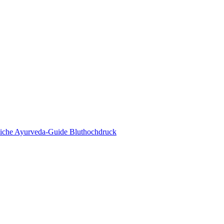
eda Online Magazin
tliche Ayurveda-Guide Bluthochdruck