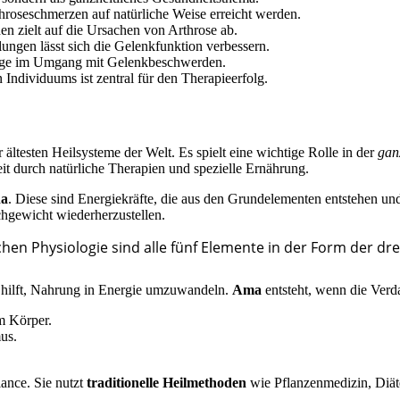
hroseschmerzen auf natürliche Weise erreicht werden.
 zielt auf die Ursachen von Arthrose ab.
ngen lässt sich die Gelenkfunktion verbessern.
flege im Umgang mit Gelenkbeschwerden.
 Individuums ist zentral für den Therapieerfolg.
r ältesten Heilsysteme der Welt. Es spielt eine wichtige Rolle in der
gan
it durch natürliche Therapien und spezielle Ernährung.
a
. Diese sind Energiekräfte, die aus den Grundelementen entstehen un
chgewicht wiederherzustellen.
en Physiologie sind alle fünf Elemente in der Form der drei
i hilft, Nahrung in Energie umzuwandeln.
Ama
entsteht, wenn die Verd
m Körper.
us.
ance. Sie nutzt
traditionelle Heilmethoden
wie Pflanzenmedizin, Diä