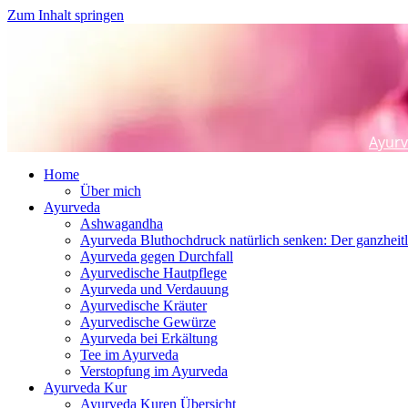
Zum Inhalt springen
Ayurv
Home
Über mich
Ayurveda
Ashwagandha
Ayurveda Bluthochdruck natürlich senken: Der ganzhei
Ayurveda gegen Durchfall
Ayurvedische Hautpflege
Ayurveda und Verdauung
Ayurvedische Kräuter
Ayurvedische Gewürze
Ayurveda bei Erkältung
Tee im Ayurveda
Verstopfung im Ayurveda
Ayurveda Kur
Ayurveda Kuren Übersicht