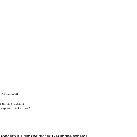
-Patienten?
 unterstützen?
lung von Arthrose?
 sondern als ganzheitliches Gesundheitsthema.