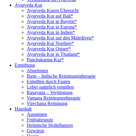
Ayurveda Kur
Ayurveda Kuren Übersicht
Ayurveda Kur auf Bali*
Ayurveda Kur in Bayern*
Ayurveda Kur in Europa*
Ayurveda Kur in Indien*
Ayurveda Kur auf den Malediven*
Ayurveda Kur Nordsee*
Ayurveda Kur Ostsee*
Ayurveda Kur in Thailand*
Panchakarma Kur*
Entgiftung
Abnehmen
Basti – Indische Reinigungstherapie
Entgiften durch Fasten
Leber natürlich entgiften
Rasayana – Verjüngung
Vamana Reinigungstherapie
Virechana Reinigung
Haushalt
Ausmisten
Frühjahrsputz
Heimische Heilpflanzen
Gewürze