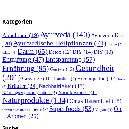
Kategorien
Ayurveda
(140)
Abnehmen
(19)
Ayurveda Kur
Ayurvedische Heilpflanzen
(71)
(20)
Bücher
(2)
Darm
(65)
DIY
(14)
Detox
(12)
DIY
(10)
CBD
(4)
Entspannung
(57)
Entgiftung
(47)
Gesundheit
Ernährung
(95)
Garten
(12)
(201)
Gewürze
(16)
Homöopathie
(10)
Haushalt
(7)
Honig
Kräuter
(24)
Nachhaltigkeit
(17)
(2)
Naturkosmetik
(11)
Nahrungsergänzungsmittel
(5)
Naturprodukte
(134)
Omas Hausmittel
(18)
Superfoods
(53)
Öle
Seife
(7)
Vegan
(5)
Ordnung schaffen
(1)
+ Aromen
(25)
Suche