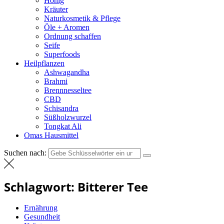
Honig
Kräuter
Naturkosmetik & Pflege
Öle + Aromen
Ordnung schaffen
Seife
Superfoods
Heilpflanzen
Ashwagandha
Brahmi
Brennnesseltee
CBD
Schisandra
Süßholzwurzel
Tongkat Ali
Omas Hausmittel
Suchen nach:
Schlagwort:
Bitterer Tee
Ernährung
Gesundheit