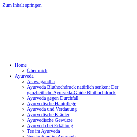
Zum Inhalt springen
Ayurveda Online Magazin
Home
Über mich
Ayurveda
Ashwagandha
Ayurveda Bluthochdruck natürlich senken: Der
ganzheitliche Ayurveda-Guide Bluthochdruck
Ayurveda gegen Durchfall
Ayurvedische Hautpflege
Ayurveda und Verdauung
Ayurvedische Kräuter
Ayurvedische Gewürze
Ayurveda bei Erkältung
Tee im Ayurveda
Verstopfung im Ayurveda