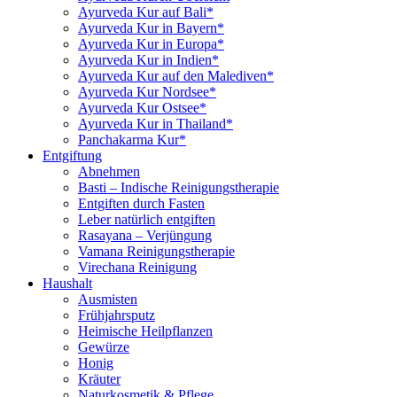
Ayurveda Kur auf Bali*
Ayurveda Kur in Bayern*
Ayurveda Kur in Europa*
Ayurveda Kur in Indien*
Ayurveda Kur auf den Malediven*
Ayurveda Kur Nordsee*
Ayurveda Kur Ostsee*
Ayurveda Kur in Thailand*
Panchakarma Kur*
Entgiftung
Abnehmen
Basti – Indische Reinigungstherapie
Entgiften durch Fasten
Leber natürlich entgiften
Rasayana – Verjüngung
Vamana Reinigungstherapie
Virechana Reinigung
Haushalt
Ausmisten
Frühjahrsputz
Heimische Heilpflanzen
Gewürze
Honig
Kräuter
Naturkosmetik & Pflege