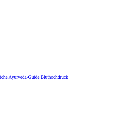
eda Online Magazin
tliche Ayurveda-Guide Bluthochdruck