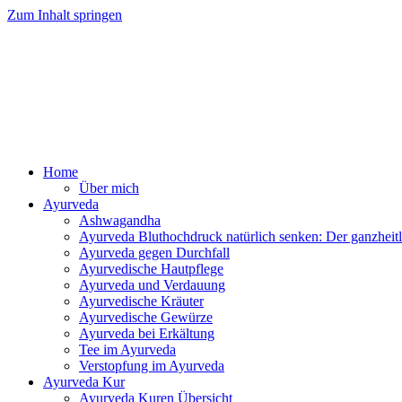
Zum Inhalt springen
Ayurv
Home
Über mich
Ayurveda
Ashwagandha
Ayurveda Bluthochdruck natürlich senken: Der ganzhei
Ayurveda gegen Durchfall
Ayurvedische Hautpflege
Ayurveda und Verdauung
Ayurvedische Kräuter
Ayurvedische Gewürze
Ayurveda bei Erkältung
Tee im Ayurveda
Verstopfung im Ayurveda
Ayurveda Kur
Ayurveda Kuren Übersicht