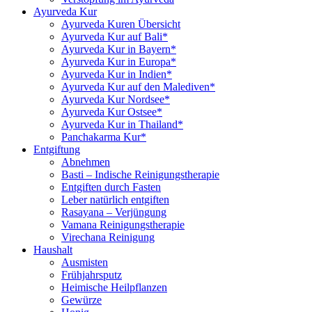
Ayurveda Kur
Ayurveda Kuren Übersicht
Ayurveda Kur auf Bali*
Ayurveda Kur in Bayern*
Ayurveda Kur in Europa*
Ayurveda Kur in Indien*
Ayurveda Kur auf den Malediven*
Ayurveda Kur Nordsee*
Ayurveda Kur Ostsee*
Ayurveda Kur in Thailand*
Panchakarma Kur*
Entgiftung
Abnehmen
Basti – Indische Reinigungstherapie
Entgiften durch Fasten
Leber natürlich entgiften
Rasayana – Verjüngung
Vamana Reinigungstherapie
Virechana Reinigung
Haushalt
Ausmisten
Frühjahrsputz
Heimische Heilpflanzen
Gewürze