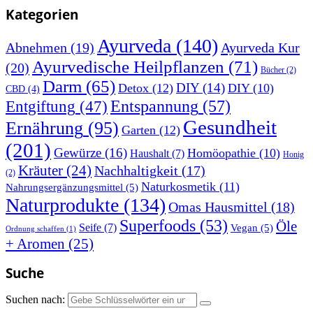
Kategorien
Ayurveda
(140)
Abnehmen
(19)
Ayurveda Kur
Ayurvedische Heilpflanzen
(71)
(20)
Bücher
(2)
Darm
(65)
DIY
(14)
Detox
(12)
DIY
(10)
CBD
(4)
Entspannung
(57)
Entgiftung
(47)
Gesundheit
Ernährung
(95)
Garten
(12)
(201)
Gewürze
(16)
Homöopathie
(10)
Haushalt
(7)
Honig
Kräuter
(24)
Nachhaltigkeit
(17)
(2)
Naturkosmetik
(11)
Nahrungsergänzungsmittel
(5)
Naturprodukte
(134)
Omas Hausmittel
(18)
Superfoods
(53)
Öle
Seife
(7)
Vegan
(5)
Ordnung schaffen
(1)
+ Aromen
(25)
Suche
Suchen nach: