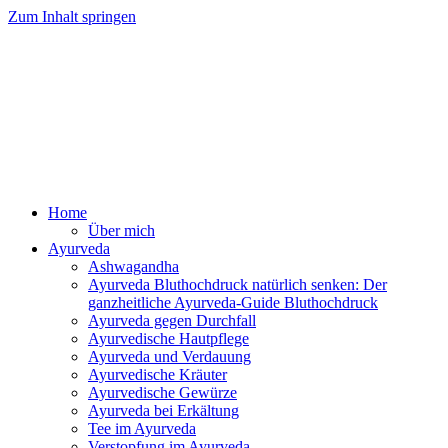
Zum Inhalt springen
Ayurveda Online Magazin
Home
Über mich
Ayurveda
Ashwagandha
Ayurveda Bluthochdruck natürlich senken: Der
ganzheitliche Ayurveda-Guide Bluthochdruck
Ayurveda gegen Durchfall
Ayurvedische Hautpflege
Ayurveda und Verdauung
Ayurvedische Kräuter
Ayurvedische Gewürze
Ayurveda bei Erkältung
Tee im Ayurveda
Verstopfung im Ayurveda