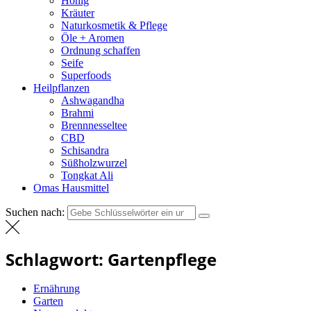
Honig
Kräuter
Naturkosmetik & Pflege
Öle + Aromen
Ordnung schaffen
Seife
Superfoods
Heilpflanzen
Ashwagandha
Brahmi
Brennnesseltee
CBD
Schisandra
Süßholzwurzel
Tongkat Ali
Omas Hausmittel
Suchen nach:
Schlagwort:
Gartenpflege
Ernährung
Garten