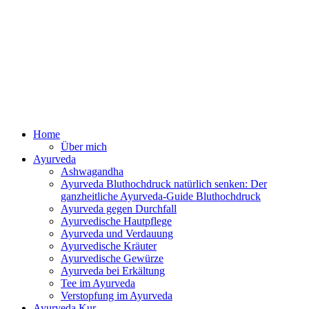
Zum
Inhalt
springen
Ayurveda Online Magazin
Home
Über mich
Ayurveda
Ashwagandha
Ayurveda Bluthochdruck natürlich senken: Der
ganzheitliche Ayurveda-Guide Bluthochdruck
Ayurveda gegen Durchfall
Ayurvedische Hautpflege
Ayurveda und Verdauung
Ayurvedische Kräuter
Ayurvedische Gewürze
Ayurveda bei Erkältung
Tee im Ayurveda
Verstopfung im Ayurveda
Ayurveda Kur