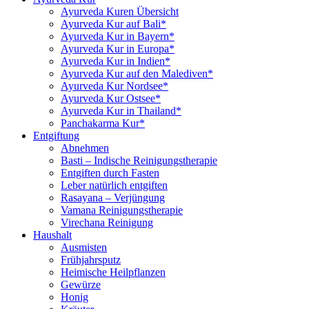
Ayurveda Kuren Übersicht
Ayurveda Kur auf Bali*
Ayurveda Kur in Bayern*
Ayurveda Kur in Europa*
Ayurveda Kur in Indien*
Ayurveda Kur auf den Malediven*
Ayurveda Kur Nordsee*
Ayurveda Kur Ostsee*
Ayurveda Kur in Thailand*
Panchakarma Kur*
Entgiftung
Abnehmen
Basti – Indische Reinigungstherapie
Entgiften durch Fasten
Leber natürlich entgiften
Rasayana – Verjüngung
Vamana Reinigungstherapie
Virechana Reinigung
Haushalt
Ausmisten
Frühjahrsputz
Heimische Heilpflanzen
Gewürze
Honig