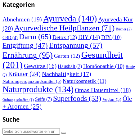
Kategorien
Ayurveda
(140)
Abnehmen
(19)
Ayurveda Kur
Ayurvedische Heilpflanzen
(71)
(20)
Bücher
(2)
Darm
(65)
DIY
(14)
Detox
(12)
DIY
(10)
CBD
(4)
Entspannung
(57)
Entgiftung
(47)
Gesundheit
Ernährung
(95)
Garten
(12)
(201)
Gewürze
(16)
Homöopathie
(10)
Haushalt
(7)
Honig
Kräuter
(24)
Nachhaltigkeit
(17)
(2)
Naturkosmetik
(11)
Nahrungsergänzungsmittel
(5)
Naturprodukte
(134)
Omas Hausmittel
(18)
Superfoods
(53)
Öle
Seife
(7)
Vegan
(5)
Ordnung schaffen
(1)
+ Aromen
(25)
Suche
Suchen
nach: