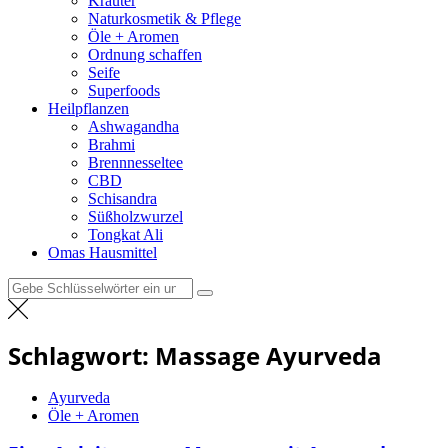
Kräuter
Naturkosmetik & Pflege
Öle + Aromen
Ordnung schaffen
Seife
Superfoods
Heilpflanzen
Ashwagandha
Brahmi
Brennnesseltee
CBD
Schisandra
Süßholzwurzel
Tongkat Ali
Omas Hausmittel
Suchen
nach:
Schlagwort:
Massage Ayurveda
Ayurveda
Öle + Aromen