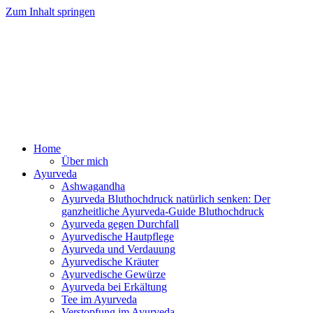
Zum Inhalt springen
Ayurveda Online Magazin
Home
Über mich
Ayurveda
Ashwagandha
Ayurveda Bluthochdruck natürlich senken: Der
ganzheitliche Ayurveda-Guide Bluthochdruck
Ayurveda gegen Durchfall
Ayurvedische Hautpflege
Ayurveda und Verdauung
Ayurvedische Kräuter
Ayurvedische Gewürze
Ayurveda bei Erkältung
Tee im Ayurveda
Verstopfung im Ayurveda