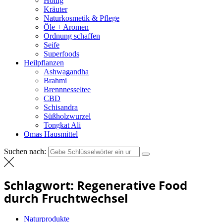
Honig
Kräuter
Naturkosmetik & Pflege
Öle + Aromen
Ordnung schaffen
Seife
Superfoods
Heilpflanzen
Ashwagandha
Brahmi
Brennnesseltee
CBD
Schisandra
Süßholzwurzel
Tongkat Ali
Omas Hausmittel
Suchen nach:
Schlagwort:
Regenerative Food
durch Fruchtwechsel
Naturprodukte