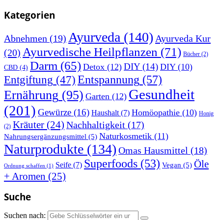
Kategorien
Ayurveda
(140)
Abnehmen
(19)
Ayurveda Kur
Ayurvedische Heilpflanzen
(71)
(20)
Bücher
(2)
Darm
(65)
DIY
(14)
Detox
(12)
DIY
(10)
CBD
(4)
Entspannung
(57)
Entgiftung
(47)
Gesundheit
Ernährung
(95)
Garten
(12)
(201)
Gewürze
(16)
Homöopathie
(10)
Haushalt
(7)
Honig
Kräuter
(24)
Nachhaltigkeit
(17)
(2)
Naturkosmetik
(11)
Nahrungsergänzungsmittel
(5)
Naturprodukte
(134)
Omas Hausmittel
(18)
Superfoods
(53)
Öle
Seife
(7)
Vegan
(5)
Ordnung schaffen
(1)
+ Aromen
(25)
Suche
Suchen nach: