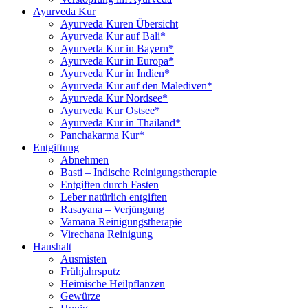
Ayurveda Kur
Ayurveda Kuren Übersicht
Ayurveda Kur auf Bali*
Ayurveda Kur in Bayern*
Ayurveda Kur in Europa*
Ayurveda Kur in Indien*
Ayurveda Kur auf den Malediven*
Ayurveda Kur Nordsee*
Ayurveda Kur Ostsee*
Ayurveda Kur in Thailand*
Panchakarma Kur*
Entgiftung
Abnehmen
Basti – Indische Reinigungstherapie
Entgiften durch Fasten
Leber natürlich entgiften
Rasayana – Verjüngung
Vamana Reinigungstherapie
Virechana Reinigung
Haushalt
Ausmisten
Frühjahrsputz
Heimische Heilpflanzen
Gewürze