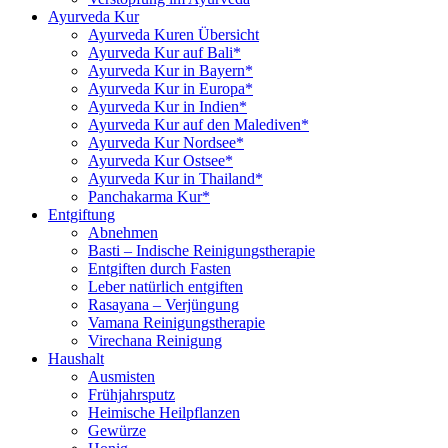
Ayurveda Kur
Ayurveda Kuren Übersicht
Ayurveda Kur auf Bali*
Ayurveda Kur in Bayern*
Ayurveda Kur in Europa*
Ayurveda Kur in Indien*
Ayurveda Kur auf den Malediven*
Ayurveda Kur Nordsee*
Ayurveda Kur Ostsee*
Ayurveda Kur in Thailand*
Panchakarma Kur*
Entgiftung
Abnehmen
Basti – Indische Reinigungstherapie
Entgiften durch Fasten
Leber natürlich entgiften
Rasayana – Verjüngung
Vamana Reinigungstherapie
Virechana Reinigung
Haushalt
Ausmisten
Frühjahrsputz
Heimische Heilpflanzen
Gewürze