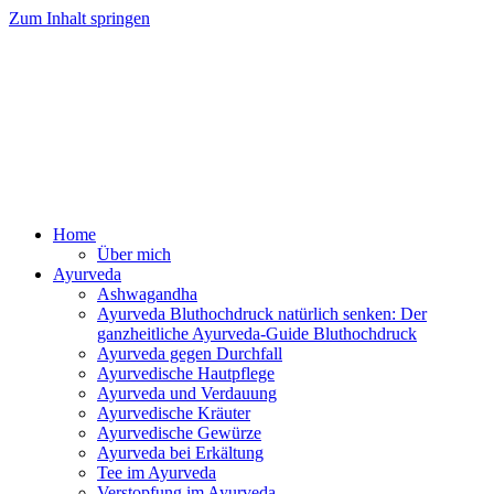
Zum Inhalt springen
Ayurveda Online Magazin
Home
Über mich
Ayurveda
Ashwagandha
Ayurveda Bluthochdruck natürlich senken: Der
ganzheitliche Ayurveda-Guide Bluthochdruck
Ayurveda gegen Durchfall
Ayurvedische Hautpflege
Ayurveda und Verdauung
Ayurvedische Kräuter
Ayurvedische Gewürze
Ayurveda bei Erkältung
Tee im Ayurveda
Verstopfung im Ayurveda