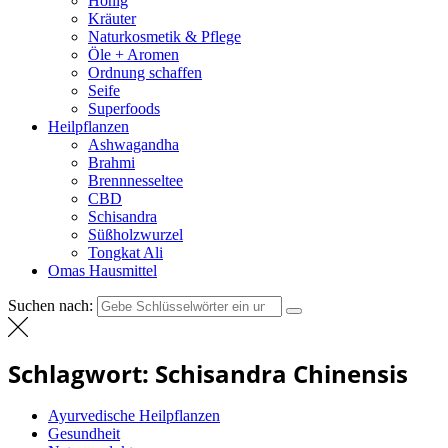
Honig
Kräuter
Naturkosmetik & Pflege
Öle + Aromen
Ordnung schaffen
Seife
Superfoods
Heilpflanzen
Ashwagandha
Brahmi
Brennnesseltee
CBD
Schisandra
Süßholzwurzel
Tongkat Ali
Omas Hausmittel
Suchen nach:
Schlagwort:
Schisandra Chinensis
Ayurvedische Heilpflanzen
Gesundheit