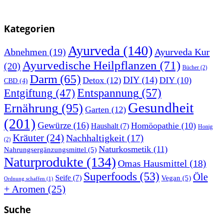
Kategorien
Ayurveda
(140)
Abnehmen
(19)
Ayurveda Kur
Ayurvedische Heilpflanzen
(71)
(20)
Bücher
(2)
Darm
(65)
DIY
(14)
Detox
(12)
DIY
(10)
CBD
(4)
Entspannung
(57)
Entgiftung
(47)
Gesundheit
Ernährung
(95)
Garten
(12)
(201)
Gewürze
(16)
Homöopathie
(10)
Haushalt
(7)
Honig
Kräuter
(24)
Nachhaltigkeit
(17)
(2)
Naturkosmetik
(11)
Nahrungsergänzungsmittel
(5)
Naturprodukte
(134)
Omas Hausmittel
(18)
Superfoods
(53)
Öle
Seife
(7)
Vegan
(5)
Ordnung schaffen
(1)
+ Aromen
(25)
Suche