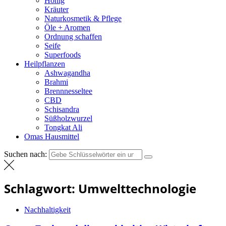
Honig
Kräuter
Naturkosmetik & Pflege
Öle + Aromen
Ordnung schaffen
Seife
Superfoods
Heilpflanzen
Ashwagandha
Brahmi
Brennnesseltee
CBD
Schisandra
Süßholzwurzel
Tongkat Ali
Omas Hausmittel
Suchen nach:
Schlagwort:
Umwelttechnologie
Nachhaltigkeit