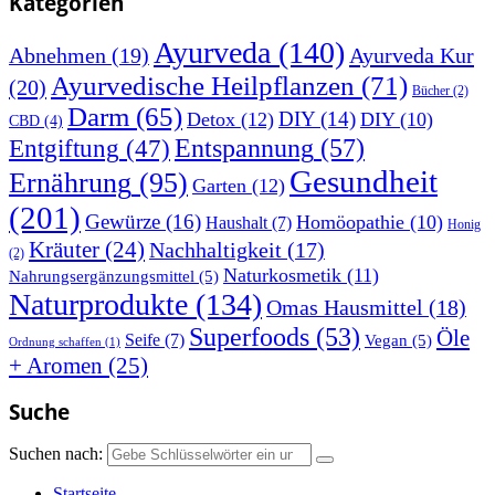
Kategorien
Ayurveda
(140)
Abnehmen
(19)
Ayurveda Kur
Ayurvedische Heilpflanzen
(71)
(20)
Bücher
(2)
Darm
(65)
DIY
(14)
Detox
(12)
DIY
(10)
CBD
(4)
Entspannung
(57)
Entgiftung
(47)
Gesundheit
Ernährung
(95)
Garten
(12)
(201)
Gewürze
(16)
Homöopathie
(10)
Haushalt
(7)
Honig
Kräuter
(24)
Nachhaltigkeit
(17)
(2)
Naturkosmetik
(11)
Nahrungsergänzungsmittel
(5)
Naturprodukte
(134)
Omas Hausmittel
(18)
Superfoods
(53)
Öle
Seife
(7)
Vegan
(5)
Ordnung schaffen
(1)
+ Aromen
(25)
Suche
Suchen nach:
Startseite