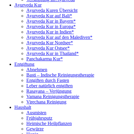
Ayurveda Kur
Ayurveda Kuren Übersicht
Ayurveda Kur auf Bali*
Ayurveda Kur in Bayern*
Ayurveda Kur in Europa*
Ayurveda Kur in Indien*
Ayurveda Kur auf den Malediven*
Ayurveda Kur Nordsee*
Ayurveda Kur Ostsee*
Ayurveda Kur in Thailand*
Panchakarma Kur*
Entgiftung
Abnehmen
Basti – Indische Reinigungstherapie
Entgiften durch Fasten
Leber natürlich entgiften
Rasayana – Verjüngung
Vamana Reinigungstherapie
Virechana Reinigung
Haushalt
Ausmisten
Frühjahrsputz
Heimische Heilpflanzen
Gewürze