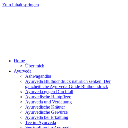
Zum Inhalt springen
Ayurveda Online Magazin
Home
Über mich
Ayurveda
Ashwagandha
Ayurveda Bluthochdruck natürlich senken: Der
ganzheitliche Ayurveda-Guide Bluthochdruck
Ayurveda gegen Durchfall
Ayurvedische Hautpflege
Ayurveda und Verdauung
Ayurvedische Kräuter
Ayurvedische Gewürze
Ayurveda bei Erkältung
Tee im Ayurveda
Verstopfung im Ayurveda