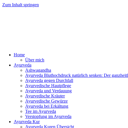
Zum Inhalt springen
Ayurv
Home
Über mich
Ayurveda
Ashwagandha
Ayurveda Bluthochdruck natürlich senken: Der ganzhei
Ayurveda gegen Durchfall
Ayurvedische Hautpflege
Ayurveda und Verdauung
Ayurvedische Kräuter
Ayurvedische Gewürze
Ayurveda bei Erkältung
Tee im Ayurveda
Verstopfung im Ayurveda
Ayurveda Kur
Ayurveda Kuren Übersicht