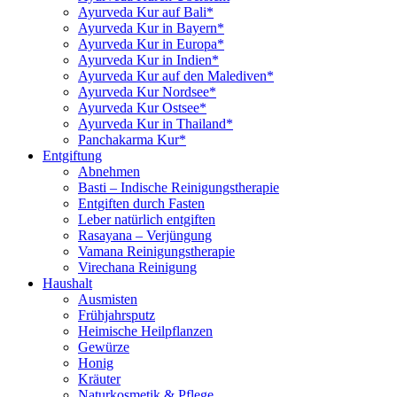
Ayurveda Kur auf Bali*
Ayurveda Kur in Bayern*
Ayurveda Kur in Europa*
Ayurveda Kur in Indien*
Ayurveda Kur auf den Malediven*
Ayurveda Kur Nordsee*
Ayurveda Kur Ostsee*
Ayurveda Kur in Thailand*
Panchakarma Kur*
Entgiftung
Abnehmen
Basti – Indische Reinigungstherapie
Entgiften durch Fasten
Leber natürlich entgiften
Rasayana – Verjüngung
Vamana Reinigungstherapie
Virechana Reinigung
Haushalt
Ausmisten
Frühjahrsputz
Heimische Heilpflanzen
Gewürze
Honig
Kräuter
Naturkosmetik & Pflege