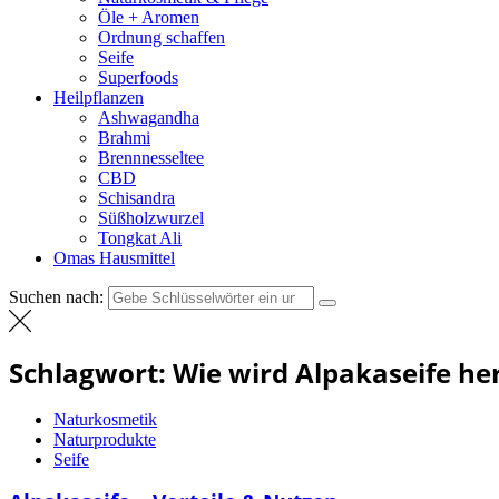
Öle + Aromen
Ordnung schaffen
Seife
Superfoods
Heilpflanzen
Ashwagandha
Brahmi
Brennnesseltee
CBD
Schisandra
Süßholzwurzel
Tongkat Ali
Omas Hausmittel
Suchen nach:
Schlagwort:
Wie wird Alpakaseife her
Naturkosmetik
Naturprodukte
Seife