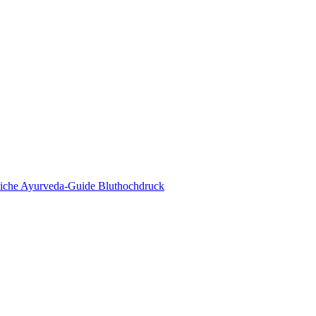
eda Online Magazin
tliche Ayurveda-Guide Bluthochdruck